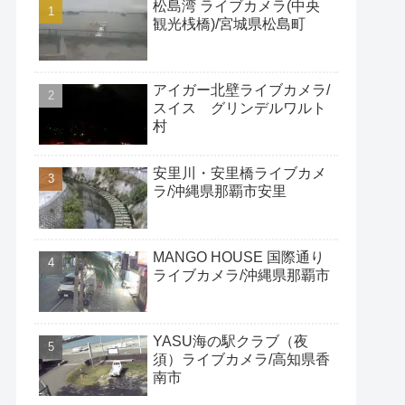
松島湾 ライブカメラ(中央
観光桟橋)/宮城県松島町
アイガー北壁ライブカメラ/
スイス グリンデルワルト
村
安里川・安里橋ライブカメ
ラ/沖縄県那覇市安里
MANGO HOUSE 国際通り
ライブカメラ/沖縄県那覇市
YASU海の駅クラブ（夜
須）ライブカメラ/高知県香
南市