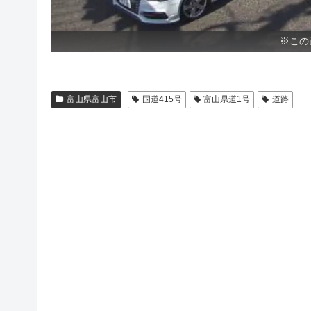
※この
富山県富山市
国道415号
富山県道1号
道路