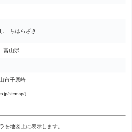
し ちはらざき
市、富山県
山市千原崎
o.jp/sitemap/）
メラを地図上に表示します。