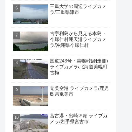
三重大学の周辺ライブカメ
ラ/三重県津市
古宇利島から見える本島・
今帰仁村運天港ライブカメ
ラ/沖縄県今帰仁村
国道243号・美幌峠(網走側)
ライブカメラ/北海道美幌町
古梅
奄美空港 ライブカメラ/鹿児
島県奄美市
宮古港・出崎埠頭 ライブカ
メラ/岩手県宮古市