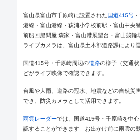
富山県富山市千原崎に設置された
国道415号
・
港線・富山港線・萩浦小学校前駅・富山中央警
前船回船問屋 森家・富山港展望台・富山競輪
ライブカメラは、富山県土木部道路課により
国道415号・千原崎周辺の
道路
の様子（交通状
どがライブ映像で確認できます。
台風や大雨、道路の冠水、地震などの自然災
でき、防災カメラとして活用できます。
雨雲レーダー
では、国道415号・千原崎を中
認することができます。お出かけ前に雨雲の