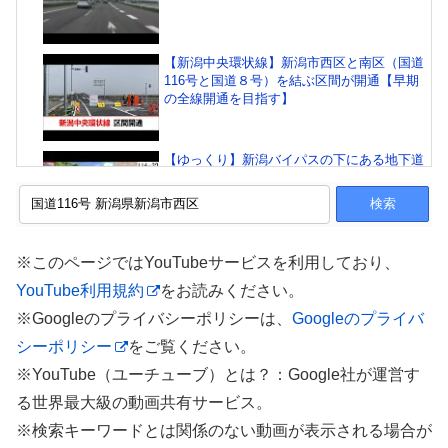
【新潟中央環状線】新潟市西区と南区（国道
116号と国道８号）を結ぶ区間が開通【早期
の全線開通を目指す】
【ゆっくり】新潟バイパスの下にある地下道
を歩く。【116-27】新潟 西区 高山 国道
116号 探索
4K 新潟県新潟市西区田島 国道116号線 ⇒ 西
※このページではYouTubeサービスを利用しており、
大通 ⇒ 大堀幹線 ⇒ 関屋大橋 ⇒ 川岸町 ⇒ パ
YouTube利用規約
をお読みください。
ラカ 東堀第７駐車場 2016-10-17
※Googleのプライバシーポリシーは、
Googleのプライバ
シーポリシー
をご覧ください。
新潟県柏崎市西山町の旧国道116号線の風景
です(汗)
※YouTube（ユーチューブ）とは？：Google社が運営す
る世界最大級の動画共有サービス。
※検索キーワードとは関係のない動画が表示される場合が