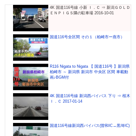
4K 国道116号線 小新 Ｉ．Ｃ ⇒ 新潟ＧＯＬＤ
ＥＮＰＩＧＳ隣の駐車場 2016-10-01
国道116号全区間 その１（柏崎市ー燕市）
R116 Nigata to Nigata 【 国道116号 】新潟県
柏崎市 ～ 新潟県 新潟市 中央区 区間 車載動
画♪BGM付
4K 国道116号線 新潟西バイパス 下り ⇒ 桜木
Ｉ．Ｃ 2017-01-14
国道116号線新潟西バイパス(曽和IC→黒埼IC)