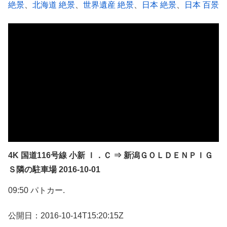
絶景
、
北海道 絶景
、
世界遺産 絶景
、
日本 絶景
、
日本 百景
4K 国道116号線 小新 Ｉ．Ｃ ⇒ 新潟ＧＯＬＤＥＮＰＩＧ
Ｓ隣の駐車場 2016-10-01
09:50 パトカー.
公開日：2016-10-14T15:20:15Z