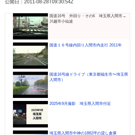
公開日：2011-08-28T09:30:54Z
国道16号 外回り・その6 埼玉県入間市→
川越市小仙波
国道１６号線内回り入間市内走行 2011年
国道16号線ドライブ（東京都福生市〜埼玉県
入間市）
2025年9月撮影 埼玉県入間市付近
埼玉県入間市中神の1882坪の貸し倉庫