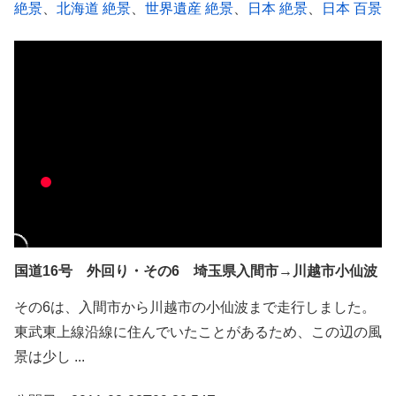
絶景
、
北海道 絶景
、
世界遺産 絶景
、
日本 絶景
、
日本 百景
国道16号 外回り・その6 埼玉県入間市→川越市小仙波
その6は、入間市から川越市の小仙波まで走行しました。
東武東上線沿線に住んでいたことがあるため、この辺の風
景は少し ...