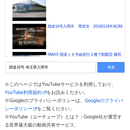
国道16号入間市 雪状況 20160118午前2時
NMAX 国道１６号線原付２種で制覇⑤ 横田
基地前ー埼玉県入間市
【埼玉県】食べ放題TOP3
※このページではYouTubeサービスを利用しており、
YouTube利用規約
をお読みください。
※Googleのプライバシーポリシーは、
Googleのプライバ
シーポリシー
をご覧ください。
東京都府中市～埼玉県入間市まで
※YouTube（ユーチューブ）とは？：Google社が運営す
る世界最大級の動画共有サービス。