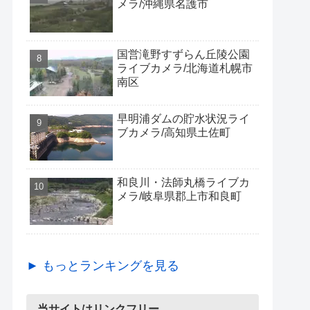
メラ/沖縄県名護市
国営滝野すずらん丘陵公園
ライブカメラ/北海道札幌市
南区
早明浦ダムの貯水状況ライ
ブカメラ/高知県土佐町
和良川・法師丸橋ライブカ
メラ/岐阜県郡上市和良町
► もっとランキングを見る
当サイトはリンクフリー