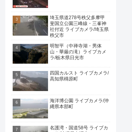
埼玉県道278号秩父多摩甲
斐国立公園三峰線・三峯神
社付近 ライブカメラ/埼玉県
秩父市
明智平（中禅寺湖・男体
山・華厳の滝）ライブカメ
ラ/栃木県日光市
四国カルスト ライブカメラ/
高知県檮原町
海洋博公園 ライブカメラ/沖
縄県本部町
名護湾・国道58号 ライブカ