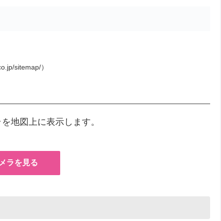
o.jp/sitemap/）
ラを地図上に表示します。
メラを見る