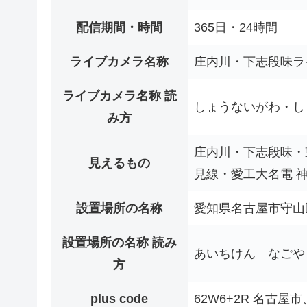
配信期間・時間
365日・24時間
ライブカメラ名称
庄内川・下志段味ラ
ライブカメラ名称 読
しょうないがわ・し
み方
庄内川・下志段味・
見えるもの
見線・愛工大名電 
設置場所の名称
愛知県名古屋市守山
設置場所の名称 読み
あいちけん なごや
方
plus code
62W6+2R 名古屋