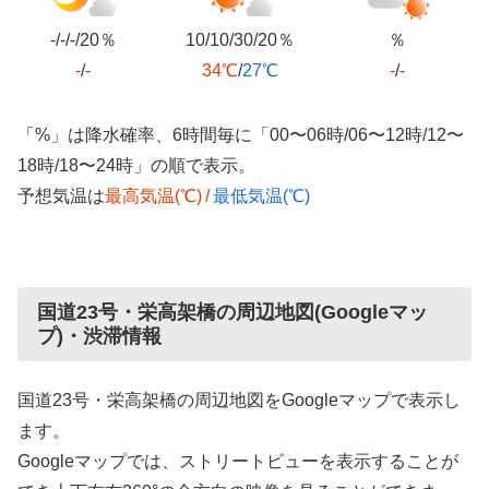
-/-/-/20％
10/10/30/20％
％
-
/
-
34℃
/
27℃
-
/
-
「%」は降水確率、6時間毎に「00〜06時/06〜12時/12〜
18時/18〜24時」の順で表示。
予想気温は
最高気温(℃)
/
最低気温(℃)
国道23号・栄高架橋の周辺地図(Googleマッ
プ)・渋滞情報
国道23号・栄高架橋の周辺地図をGoogleマップで表示し
ます。
Googleマップでは、ストリートビューを表示することが