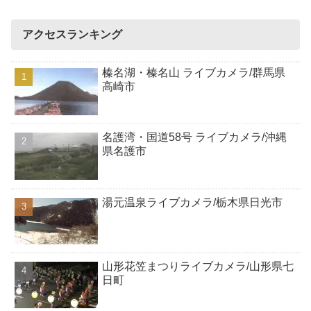
アクセスランキング
榛名湖・榛名山 ライブカメラ/群馬県
高崎市
名護湾・国道58号 ライブカメラ/沖縄
県名護市
湯元温泉ライブカメラ/栃木県日光市
山形花笠まつりライブカメラ/山形県七
日町