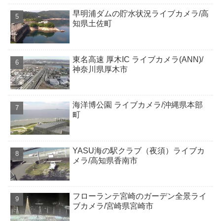
早明浦ダムの貯水状況ライブカメラ/高
知県土佐町
東名高速 厚木IC ライブカメラ(ANN)/
神奈川県厚木市
海洋博公園 ライブカメラ/沖縄県本部
町
YASU海の駅クラブ（夜須）ライブカ
メラ/高知県香南市
フローランテ宮崎のガーデン全景ライ
ブカメラ/宮崎県宮崎市