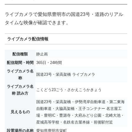
ライブカメラで愛知県豊明市の国道23号・道路のリアル
タイムな映像が確認できます。
ライブカメラ配信情報
配信種類
静止画
配信期間・時間
365日・24時間
ライブカメラ名
国道23号・栄高架橋 ライブカメラ
称
ライブカメラ名
こくどう23ごう・さかえこうかきょう
称 読み方
国道23号・栄高架橋・伊勢湾岸自動車道・第二東海
自動車道・大脇高架橋・王子コンテナー 名古屋工
見えるもの
場・豊明IC・曹源寺・大府みどり公園・北崎大池・
星城高等学校・名鉄名古屋本線・前後駅付近
設置場所の名称
愛知県豊明市栄町