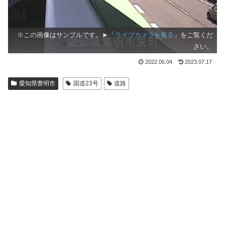
※この画像はサンプルです。►「
ライブカメラを見る
」をご覧くだ
さい。
2022.05.04
2023.07.17
愛知県豊明市
国道23号
道路