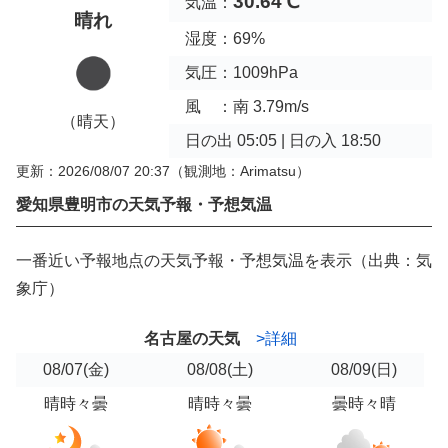
30.64℃
気温：
晴れ
湿度：69%
気圧：1009hPa
風 ：南 3.79m/s
（晴天）
日の出 05:05 | 日の入 18:50
更新：2026/08/07 20:37
（観測地：Arimatsu）
愛知県豊明市の天気予報・予想気温
一番近い予報地点の天気予報・予想気温を表示（出典：気
象庁）
名古屋の天気
>詳細
08/07
(金)
08/08
(土)
08/09
(日)
晴時々曇
晴時々曇
曇時々晴