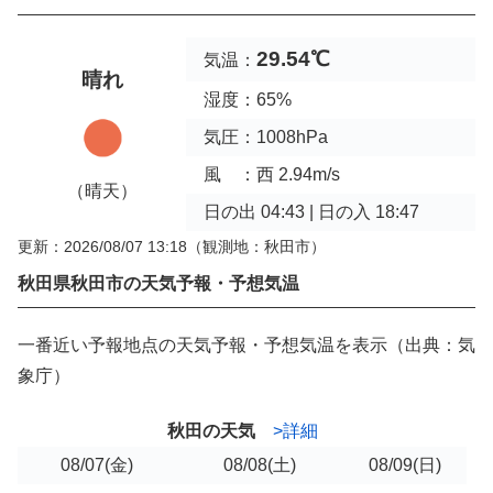
29.54℃
気温：
晴れ
湿度：65%
気圧：1008hPa
風 ：西 2.94m/s
（晴天）
日の出 04:43 | 日の入 18:47
更新：2026/08/07 13:18
（観測地：秋田市）
秋田県秋田市の天気予報・予想気温
一番近い予報地点の天気予報・予想気温を表示（出典：気
象庁）
秋田の天気
>詳細
08/07
(金)
08/08
(土)
08/09
(日)