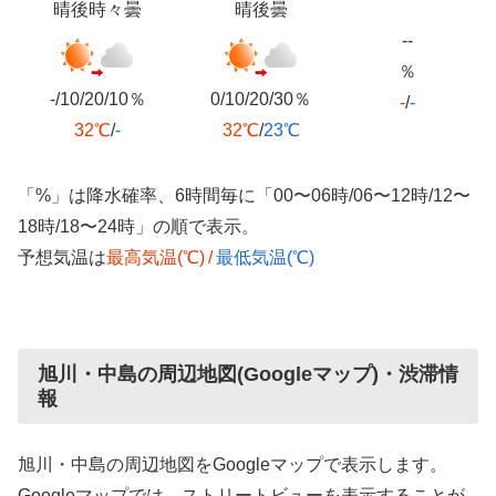
晴後時々曇
晴後曇
--
％
-/10/20/10％
0/10/20/30％
-
/
-
32℃
/
-
32℃
/
23℃
「%」は降水確率、6時間毎に「00〜06時/06〜12時/12〜
18時/18〜24時」の順で表示。
予想気温は
最高気温(℃)
/
最低気温(℃)
旭川・中島の周辺地図(Googleマップ)・渋滞情
報
旭川・中島の周辺地図をGoogleマップで表示します。
Googleマップでは、ストリートビューを表示することが