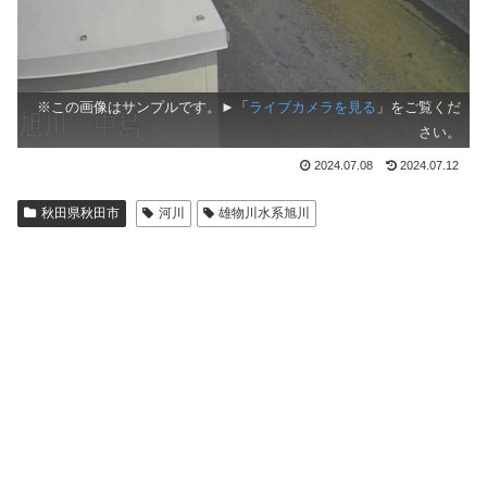
※この画像はサンプルです。►「
ライブカメラを見る
」をご覧くだ
さい。
2024.07.08
2024.07.12
秋田県秋田市
河川
雄物川水系旭川