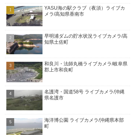
YASU海の駅クラブ（夜須）ライブカ
メラ/高知県香南市
早明浦ダムの貯水状況ライブカメラ/高
知県土佐町
和良川・法師丸橋ライブカメラ/岐阜県
郡上市和良町
名護湾・国道58号 ライブカメラ/沖縄
県名護市
海洋博公園 ライブカメラ/沖縄県本部
町