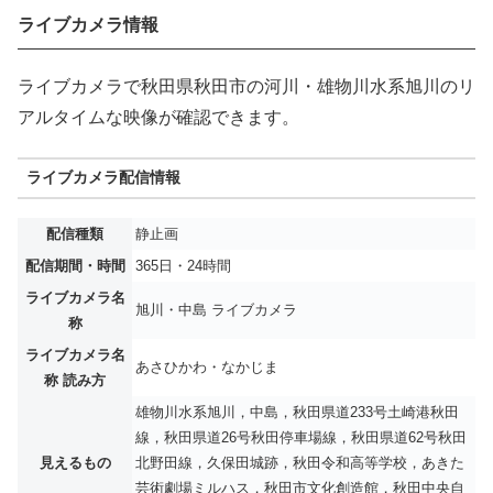
ライブカメラ情報
ライブカメラで秋田県秋田市の河川・雄物川水系旭川のリ
アルタイムな映像が確認できます。
ライブカメラ配信情報
配信種類
静止画
配信期間・時間
365日・24時間
ライブカメラ名
旭川・中島 ライブカメラ
称
ライブカメラ名
あさひかわ・なかじま
称 読み方
雄物川水系旭川，中島，秋田県道233号土崎港秋田
線，秋田県道26号秋田停車場線，秋田県道62号秋田
見えるもの
北野田線，久保田城跡，秋田令和高等学校，あきた
芸術劇場ミルハス，秋田市文化創造館，秋田中央自