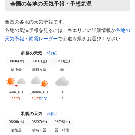
全国の各地の天気予報・予想気温
全国の各地の天気予報です。
各地の気温予報を見るには、各エリアの詳細情報か
各地の
天気予報・雨雲レーダー
で都道府県をお選びください。
釧路の天気
>詳細
08/06
(木)
08/07
(金)
08/08
(土)
晴後曇
曇時々晴
曇
-/-/0/10％
10/0/0/10％
％
23℃
/
-
24℃
/
21℃
-
/
-
札幌の天気
>詳細
08/06
(木)
08/07
(金)
08/08
(土)
晴後曇
晴時々曇
曇一時雨