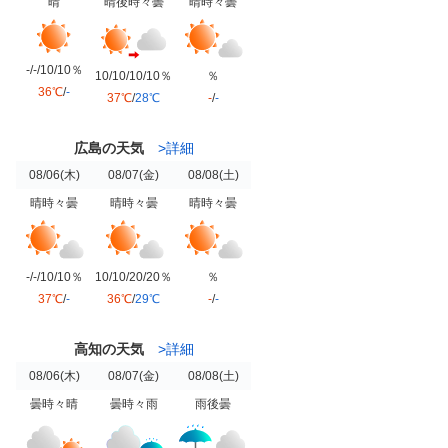
晴
晴後時々曇
晴時々曇
-/-/10/10％
10/10/10/10％
％
36℃
/
-
37℃
/
28℃
-
/
-
広島の天気
>詳細
08/06
(木)
08/07
(金)
08/08
(土)
晴時々曇
晴時々曇
晴時々曇
-/-/10/10％
10/10/20/20％
％
37℃
/
-
36℃
/
29℃
-
/
-
高知の天気
>詳細
08/06
(木)
08/07
(金)
08/08
(土)
曇時々晴
曇時々雨
雨後曇