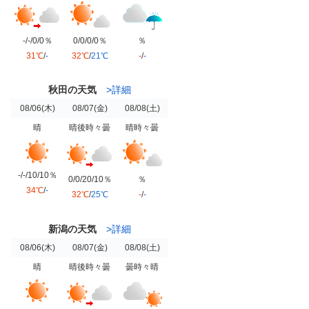
-/-/0/0％
0/0/0/0％
％
31℃
/
-
32℃
/
21℃
-
/
-
秋田の天気
>詳細
08/06
(木)
08/07
(金)
08/08
(土)
晴
晴後時々曇
晴時々曇
-/-/10/10％
0/0/20/10％
％
34℃
/
-
32℃
/
25℃
-
/
-
新潟の天気
>詳細
08/06
(木)
08/07
(金)
08/08
(土)
晴
晴後時々曇
曇時々晴