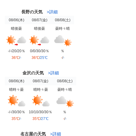
長野の天気
>詳細
08/06
(木)
08/07
(金)
08/08
(土)
晴後曇
晴後曇
曇時々晴
-/-/20/20％
0/0/30/30％
％
36℃
/
-
36℃
/
25℃
-
/
-
金沢の天気
>詳細
08/06
(木)
08/07
(金)
08/08
(土)
晴時々曇
晴時々曇
曇時々晴
-/-/30/30％
10/10/30/30％
％
35℃
/
-
35℃
/
27℃
-
/
-
名古屋の天気
>詳細