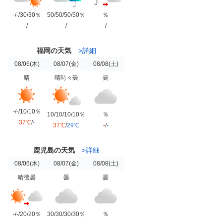
-/-/30/30％
50/50/50/50％
％
-
/
-
-
/
-
-
/
-
福岡の天気
>詳細
08/06
(木)
08/07
(金)
08/08
(土)
晴
晴時々曇
曇
-/-/10/10％
10/10/10/10％
％
37℃
/
-
37℃
/
29℃
-
/
-
鹿児島の天気
>詳細
08/06
(木)
08/07
(金)
08/08
(土)
晴後曇
曇
曇
-/-/20/20％
30/30/30/30％
％