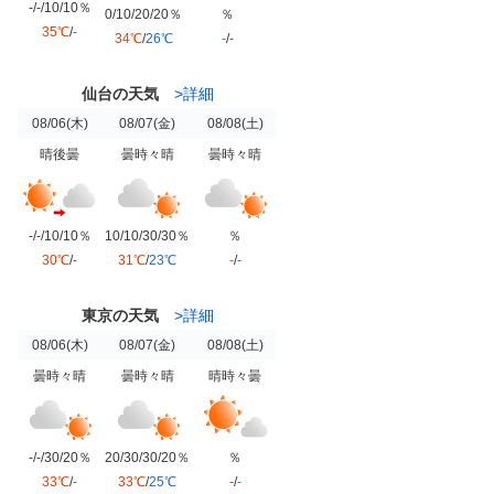
-/-/10/10％
0/10/20/20％
％
35℃
/
-
34℃
/
26℃
-
/
-
仙台の天気
>詳細
08/06
(木)
08/07
(金)
08/08
(土)
晴後曇
曇時々晴
曇時々晴
-/-/10/10％
10/10/30/30％
％
30℃
/
-
31℃
/
23℃
-
/
-
東京の天気
>詳細
08/06
(木)
08/07
(金)
08/08
(土)
曇時々晴
曇時々晴
晴時々曇
-/-/30/20％
20/30/30/20％
％
33℃
/
-
33℃
/
25℃
-
/
-