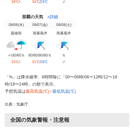
34℃
/
-
34℃
/
29℃
-
/
-
那覇の天気
>詳細
08/06
(木)
08/07
(金)
08/08
(土)
曇後雨
雨暴風伴
雨暴風伴
-/-/30/60％
80/90/90/90％
％
33℃
/
-
31℃
/
28℃
-
/
-
「%」は降水確率、6時間毎に「00〜06時/06〜12時/12〜18
時/18〜24時」の順で表示。
予想気温は
最高気温(℃)
/
最低気温(℃)
出典：気象庁
全国の気象警報・注意報