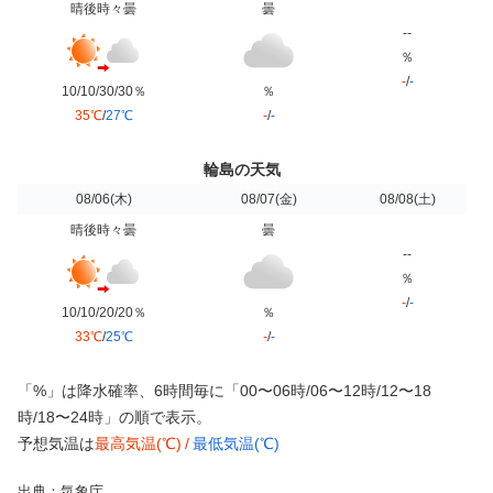
晴後時々曇
曇
--
％
-
/
-
10/10/30/30％
％
35℃
/
27℃
-
/
-
輪島の天気
08/06
(木)
08/07
(金)
08/08
(土)
晴後時々曇
曇
--
％
-
/
-
10/10/20/20％
％
33℃
/
25℃
-
/
-
「%」は降水確率、6時間毎に「00〜06時/06〜12時/12〜18
時/18〜24時」の順で表示。
予想気温は
最高気温(℃)
/
最低気温(℃)
出典：気象庁