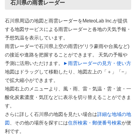
石川県の雨雲レーダー
石川県周辺の地図と雨雲レーダーをMeteoLab Inc.が提供
する地図サービスによる雨雲レーダーと各地の天気予報・
予想気温を表示しています。
雨雲レーダーで石川県上空の雨雲(ゲリラ豪雨や台風など)
の接近や進路を把握することができます。 天気の予報や
予測に活用いただけます。
►雨雲レーダーの見方・使い方
地図はドラッグして移動したり、地図左上の「＋」「−」
で拡大縮小ができます。
地図右上のメニューより、風・雨、雷・気温・雲・波・一
酸化炭素濃度・気圧などに表示を切り替えることができま
す。
さらに詳しく石川県の地図を見たい場合は
詳細な地域の地
図
、その他の場所を探すには
住所検索・郵便番号検索
が便
利です。