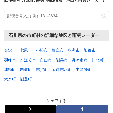
郵便番号でRainViewer地図検索（地図と雨雲レーダー）
石川県の市町村の詳細な地図と雨雲レーダー
金沢市
七尾市
小松市
輪島市
珠洲市
加賀市
羽咋市
かほく市
白山市
能美市
野々市市
川北町
津幡町
内灘町
志賀町
宝達志水町
中能登町
穴水町
能登町
シェアする