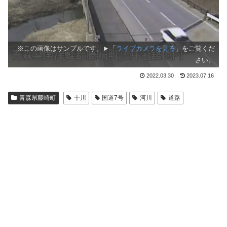
※この画像はサンプルです。►「
ライブカメラを見る
」をご覧くだ
さい。
2022.03.30
2023.07.16
青森県藤崎町
十川
国道7号
河川
道路