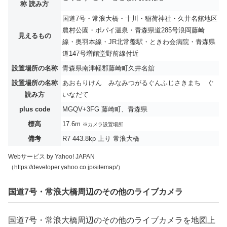
称 読み方
国道7号・常浪大橋・十川・稲荷神社・久井名舘地区
農村公園・ポパイ温泉・青森県道285号浪岡藤崎
見えるもの
線・奥羽本線・JR北常盤駅・ときわ会病院・青森県
道147号増館堂野前線付近
設置場所の名称
青森県南津軽郡藤崎町久井名舘
設置場所の名称
あおもりけん みなみつがるぐんふじさきまち ぐ
読み方
いなだて
plus code
MGQV+3FG 藤崎町、青森県
標高
17.6m
※カメラ設置場所
備考
R7 443.8kp 上り 常浪大橋
Webサービス by Yahoo! JAPAN
（https://developer.yahoo.co.jp/sitemap/）
国道7号・常浪大橋周辺のその他のライブカメラ
国道7号・常浪大橋周辺のその他のライブカメラを地図上