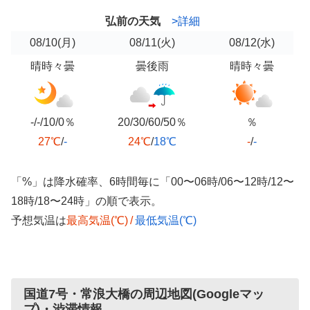
弘前の天気
>詳細
08/10
(月)
08/11
(火)
08/12
(水)
晴時々曇
曇後雨
晴時々曇
-/-/10/0％
20/30/60/50％
％
27℃
/
-
24℃
/
18℃
-
/
-
「%」は降水確率、6時間毎に「00〜06時/06〜12時/12〜
18時/18〜24時」の順で表示。
予想気温は
最高気温(℃)
/
最低気温(℃)
国道7号・常浪大橋の周辺地図(Googleマッ
プ)・渋滞情報