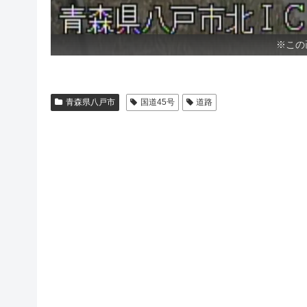
※この
青森県八戸市
国道45号
道路