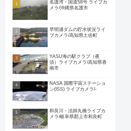
名護湾・国道58号 ライブカ
メラ/沖縄県名護市
早明浦ダムの貯水状況ライ
ブカメラ/高知県土佐町
YASU海の駅クラブ（夜
須）ライブカメラ/高知県香
南市
NASA 国際宇宙ステーショ
ン(ISS) ライブカメラ/-
和良川・法師丸橋ライブカ
メラ/岐阜県郡上市和良町