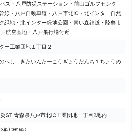
イパス・八戸防災ステーション・前山ゴルフセンタ
幹線・八戸自動車道・八戸市北IC・北インター自然
ク緑地・北インター緑地公園・青い森鉄道・陸奥市
八戸航空基地・八戸飛行場付近
ター工業団地１丁目２
のへし きたいんたーこうぎょうだんち１ちょうめ
所
下り 防災ST 青森県八戸市北IC工業団地一丁目2地内
o.jp/sitemap/）