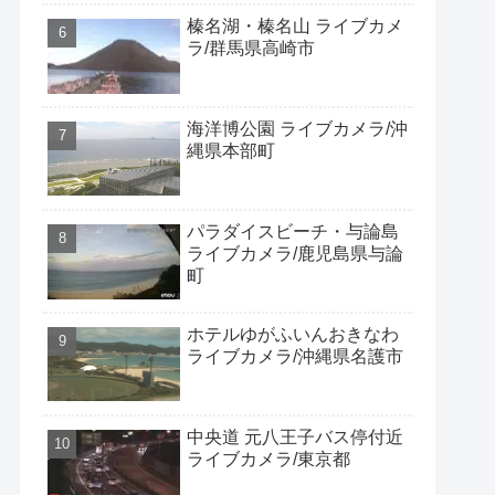
榛名湖・榛名山 ライブカメ
ラ/群馬県高崎市
海洋博公園 ライブカメラ/沖
縄県本部町
パラダイスビーチ・与論島
ライブカメラ/鹿児島県与論
町
ホテルゆがふいんおきなわ
ライブカメラ/沖縄県名護市
中央道 元八王子バス停付近
ライブカメラ/東京都