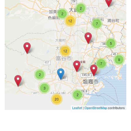
2
2
12
7
5
12
9
7
2
3
2
20
Leaflet
|
OpenStreetMap
contributors