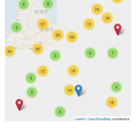
6
6
24
18
37
13
3
30
59
35
34
9
7
3
19
12
5
4
16
5
16
9
Leaflet
|
OpenStreetMap
contributors