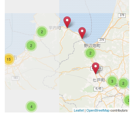
2
2
2
15
3
2
2
4
Leaflet
|
OpenStreetMap
contributors