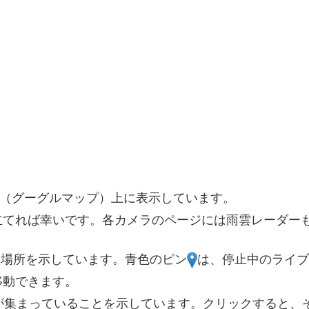
2
5
5
4
2
3
2
図（グーグルマップ）上に表示しています。
立てれば幸いです。各カメラのページには雨雲レーダー
10
3
置場所を示しています。青色のピン
は、停止中のライブ
移動できます。
4
が集まっていることを示しています。クリックすると、