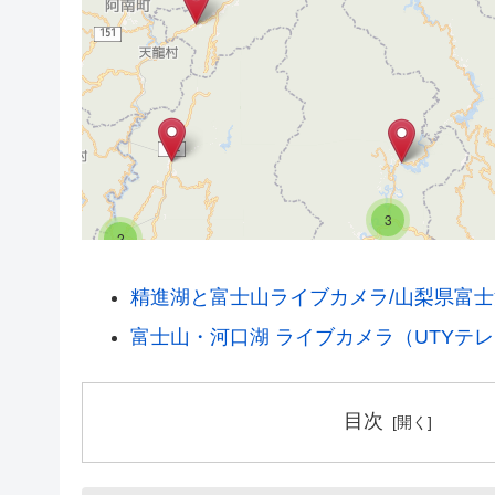
3
2
2
精進湖と富士山ライブカメラ/山梨県富
富士山・河口湖 ライブカメラ（UTYテ
3
目次
6
7
2
11