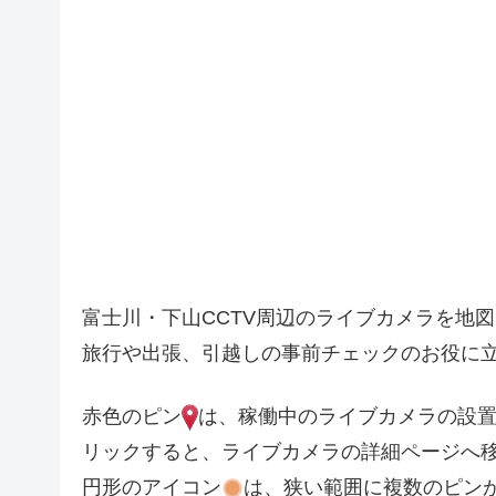
4
2
5
9
2
3
富士川・下山CCTV周辺のライブカメラを地
8
旅行や出張、引越しの事前チェックのお役に
4
3
赤色のピン
は、稼働中のライブカメラの設
リックすると、ライブカメラの詳細ページへ
8
円形のアイコン
は、狭い範囲に複数のピン
3