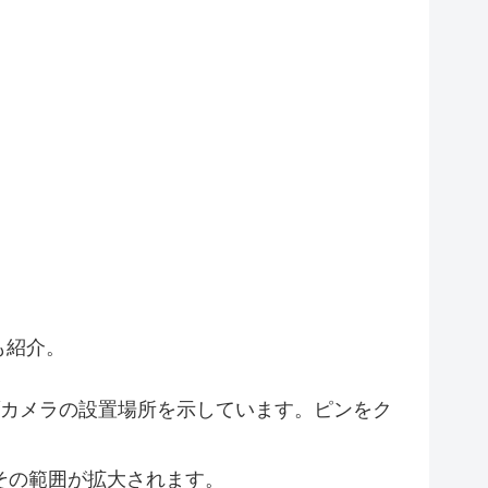
12
10
12
4
3
5
2
6
2
2
4
3
11
2
3
11
7
15
7
3
も紹介。
20
23
2
カメラの設置場所を示しています。ピンをク
3
2
その範囲が拡大されます。
4
11