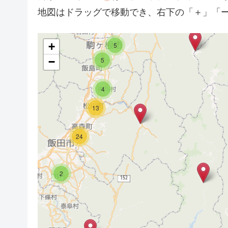
地図はドラッグで移動でき、右下の「＋」「
7
2
2
+
5
−
5
4
13
24
2
2