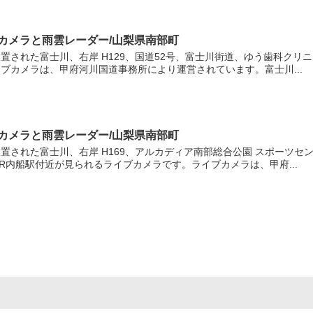
イブカメラと雨雲レーダー/山梨県南部町
置された富士川、右岸 H129、国道52号、富士川街道、ゆう歯科クリニ
ブカメラは、甲府河川国道事務所により運営されています。富士川...
イブカメラと雨雲レーダー/山梨県南部町
置された富士川、右岸 H169、アルカディア南部総合公園 スポーツセ
R内船駅付近が見られるライブカメラです。ライブカメラは、甲府...