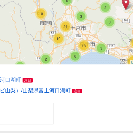
8
2
10
3
3
21
19
18
3
6
2
3
L
7
27
士河口湖町
注目
20
レビ山梨）/山梨県富士河口湖町
注目
2
19
3
13
5