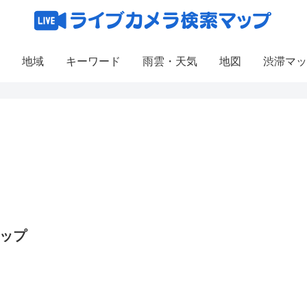
地域
キーワード
雨雲・天気
地図
渋滞マッ
マップ
2
4
4
3
2
7