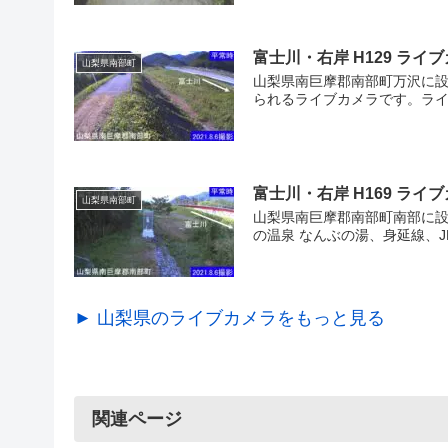
富士川・右岸 H129 ラ
山梨県南部町
山梨県南巨摩郡南部町万沢に設
られるライブカメラです。ライ
富士川・右岸 H169 ラ
山梨県南部町
山梨県南巨摩郡南部町南部に設
の温泉 なんぶの湯、身延線、J
► 山梨県のライブカメラをもっと見る
関連ページ