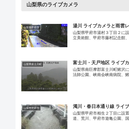
山梨県のライブカメラ
5
7
4
5
20
11
4
湯川 ライブカメラと雨雲レ
山梨県甲府市
山梨県甲府市湯村３丁目２に設
18
7
2
立美術館、甲府市藤村記念館、
5
4
富士川・天戸地区 ライブ
山梨県富士川町
山梨県南巨摩郡富士川町鰍沢に
法師公園、峡南会峡南病院、鰍
濁川・春日本通り線 ライ
山梨県甲府市
山梨県甲府市相生２丁目に設置
道、荒川、甲府市遊亀公園、国