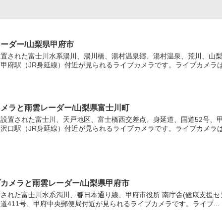
4
5
ーダー/山梨県甲府市
置された富士川水系湯川、湯川橋、湯村温泉郷、湯村温泉、荒川、山梨
甲府駅（JR身延線）付近が見られるライブカメラです。ライブカメラは、
6
カメラと雨雲レーダー/山梨県富士川町
設置された富士川、天戸地区、富士橋西交差点、身延道、国道52号、甲
沢口駅（JR身延線）付近が見られるライブカメラです。ライブカメラは.
ブカメラと雨雲レーダー/山梨県甲府市
された富士川水系濁川、春日本通り線、甲府市役所 南庁舎(健康支援セ
道411号、甲府中央郵便局付近が見られるライブカメラです。ライブ...