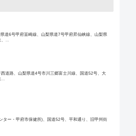
2
3
8
県道6号甲府韮崎線、山梨県道7号甲府昇仙峡線、山梨県
11
...
西道路、山梨県道4号市川三郷富士川線、国道52号、大
..
ンター・甲府市保健所)、国道52号、平和通り、旧甲州街