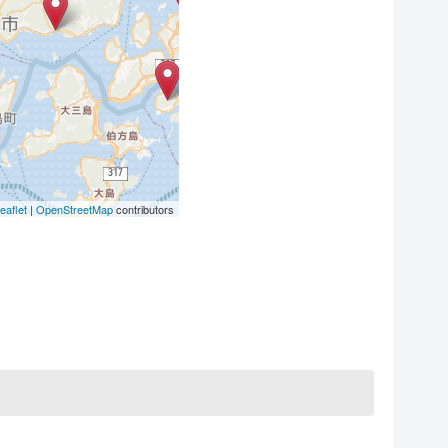
eaflet
|
OpenStreetMap
contributors
3
2