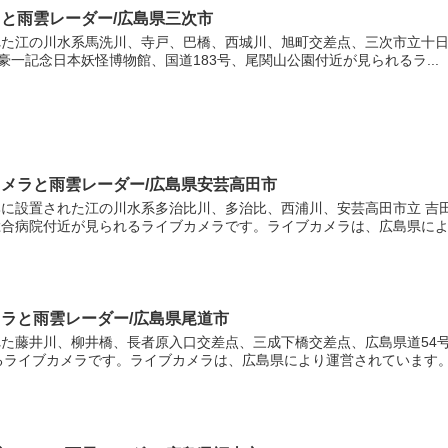
3
ラと雨雲レーダー/広島県三次市
た江の川水系馬洗川、寺戸、巴橋、西城川、旭町交差点、三次市立十日市
豪一記念日本妖怪博物館、国道183号、尾関山公園付近が見られるラ...
2
3
カメラと雨雲レーダー/広島県安芸高田市
に設置された江の川水系多治比川、多治比、西浦川、安芸高田市立 吉
合病院付近が見られるライブカメラです。ライブカメラは、広島県により
10
8
メラと雨雲レーダー/広島県尾道市
た藤井川、柳井橋、長者原入口交差点、三成下橋交差点、広島県道54
5
るライブカメラです。ライブカメラは、広島県により運営されています。藤