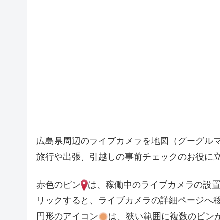
広島県周辺のライブカメラを地図（グーグル
旅行や出張、引越しの事前チェックのお役に
5
赤色のピン
は、稼働中のライブカメラの設
リックすると、ライブカメラの詳細ページへ
円形のアイコン
は、狭い範囲に複数のピン