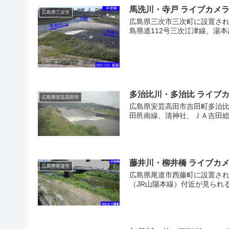
馬洗川・寺戸 ライブカメ
広島県三次市
広島県三次市三次町に設置され
島県道112号三次江津線、湯本
多治比川・多治比 ライブ
広島県安芸高田市
広島県安芸高田市吉田町多治比
田邑南線、清神社、ＪＡ吉田総
藤井川・柳井橋 ライブカ
広島県尾道市
2
広島県尾道市西藤町に設置され
（JR山陽本線）付近が見られ