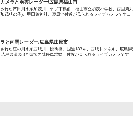
ブカメラと雨雲レーダー/広島県福山市
された芦田川水系加茂川、竹ノ下橋前、福山市立加茂小学校、西国第九番
下加茂猪の子)、甲田荒神社、菱原池付近が見られるライブカメラです...
メラと雨雲レーダー/広島県庄原市
された江の川水系西城川、開明橋、国道183号、西城トンネル、広島県
広島県道233号備後西城停車場線、付近が見られるライブカメラです...