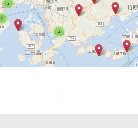
2
2
4
L
2