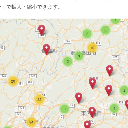
ー」で拡大・縮小できます。
3
7
6
2
10
3
2
20
2
22
4
3
24