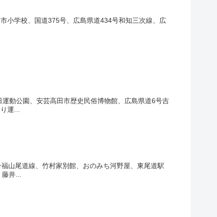
小学校、国道375号、広島県道434号和知三次線、広
2
田運動公園、安芸高田市歴史民俗博物館、広島県道6号吉
運...
4
2
13
3
19
12
号福山尾道線、竹村家別館、おのみち河野屋、東尾道駅
井...