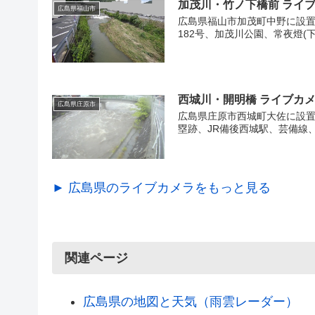
加茂川・竹ノ下橋前 ライ
広島県福山市
広島県福山市加茂町中野に設置
182号、加茂川公園、常夜燈(
西城川・開明橋 ライブカ
広島県庄原市
広島県庄原市西城町大佐に設置
塁跡、JR備後西城駅、芸備線、
► 広島県のライブカメラをもっと見る
関連ページ
広島県の地図と天気（雨雲レーダー）