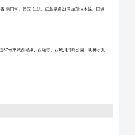
 南円堂、旨匠 仁助、広島県道21号加茂油木線、国道
道57号東城西城線、西願寺、西城川河畔公園、明神ヶ丸