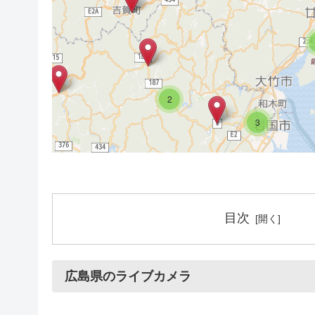
2
3
3
6
目次
2
3
2
2
広島県のライブカメラ