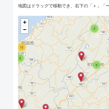
地図はドラッグで移動でき、右下の「＋」「
+
2
−
12
3
5