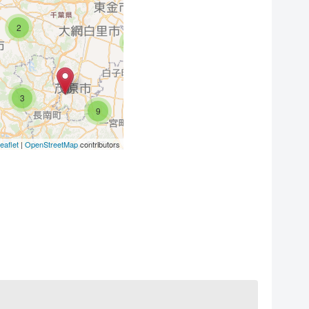
2
3
3
9
eaflet
|
OpenStreetMap
contributors
2
4
2