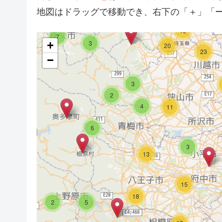
3
地図はドラッグで移動でき、右下の「＋」「
11
7
15
7
3
+
20
23
−
2
3
2
4
11
6
3
13
15
18
2
5
4