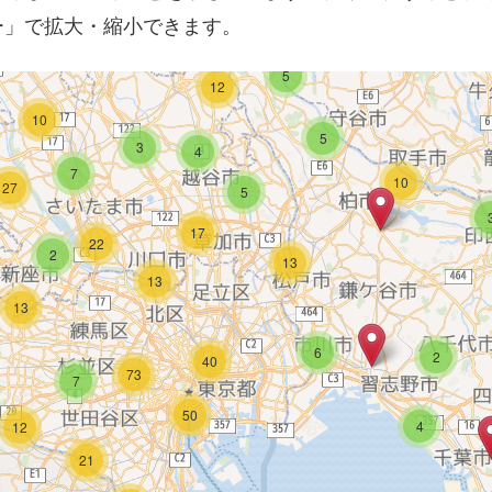
ー」で拡大・縮小できます。
2
3
12
5
12
10
5
3
4
7
10
27
5
17
22
2
13
13
13
6
2
40
73
7
50
4
12
21