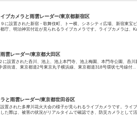
ライブカメラと雨雲レーダー/東京都新宿区
4
９に設置された新宿・歌舞伎町、トー横、シネシティ広場、新宿東宝ビル
都庁、明治神宮付近が見られるライブカメラです。ライブカメラは、Ka.
2
と雨雲レーダー/東京都大田区
２に設置された呑川、池上、池上本門寺、池上梅園、本門寺公園、呑川親
原街道、東京都道2号東京丸子横浜線、東京都道318号環状七号線付...
メラと雨雲レーダー/東京都世田谷区
設置された多摩川花火大会の様子が見られるライブカメラです。ライブカ
した際は、被害の状況がリアルタイムで確認でき、防災カメラとして活用