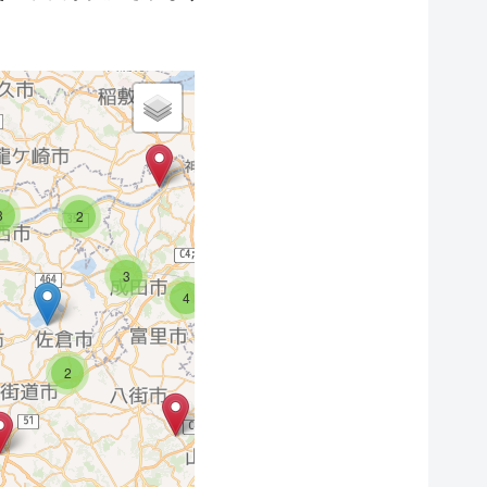
3
3
6
2
2
3
2
5
3
4
2
2
2