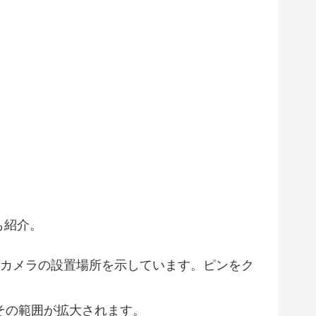
5
4
12
4
2
4
10
11
も紹介。
2
カメラの設置場所を示しています。ピンをク
2
その範囲が拡大されます。
3