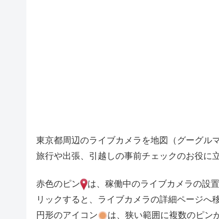
4
7
6
2
6
12
2
10
12
4
3
東京都周辺のライブカメラを地図（グーグル
旅行や出張、引越しの事前チェックのお役に
2
6
4
2
赤色のピン
は、稼働中のライブカメラの設
2
4
3
リックすると、ライブカメラの詳細ページへ
11
円形のアイコン
は、狭い範囲に複数のピン