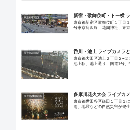
42
8
新宿・歌舞伎町・トー横 
東京都新宿区
東京都新宿区歌舞伎町１丁目１
2
号東京所沢線、花園神社、東京
7
9
3
呑川・池上 ライブカメラ
東京都大田区
東京都大田区池上２丁目２−２
池上駅、池上通り、国道1号、中
2
3
8
多摩川花火大会 ライブカ
東京都世田谷区
11
東京都世田谷区鎌田１丁目１に
雨、地震などの自然災害が発生