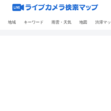
地域
キーワード
雨雲・天気
地図
渋滞マッ
2
10
3