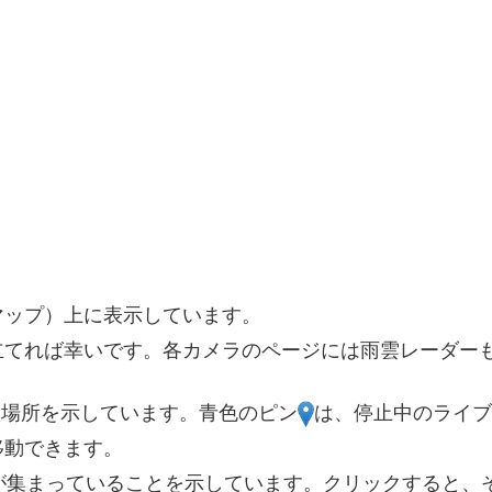
3
14
2
5
10
4
2
2
5
3
4
マップ）上に表示しています。
11
立てれば幸いです。各カメラのページには雨雲レーダー
6
3
3
置場所を示しています。青色のピン
は、停止中のライブ
7
7
5
移動できます。
4
が集まっていることを示しています。クリックすると、
6