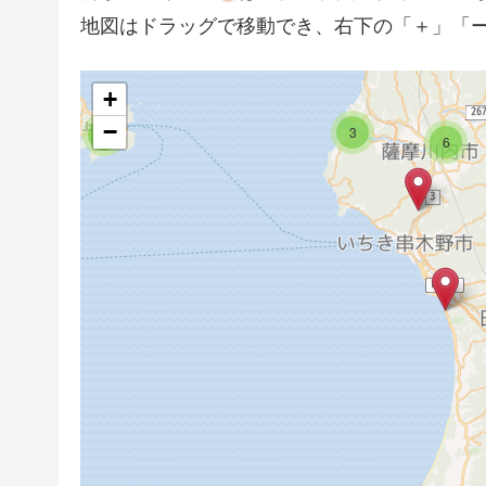
地図はドラッグで移動でき、右下の「＋」「
+
−
3
2
6