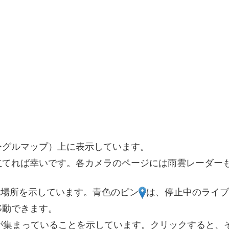
2
5
2
3
2
3
3
11
9
4
ーグルマップ）上に表示しています。
立てれば幸いです。各カメラのページには雨雲レーダー
置場所を示しています。青色のピン
は、停止中のライブ
4
移動できます。
6
4
が集まっていることを示しています。クリックすると、