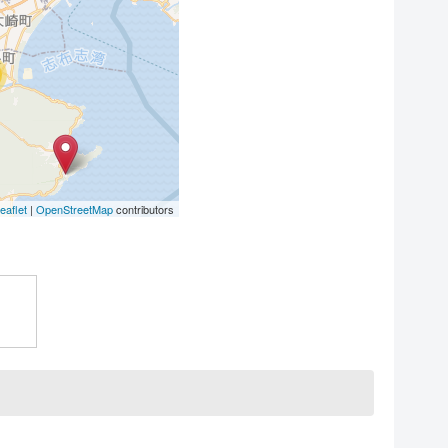
eaflet
|
OpenStreetMap
contributors