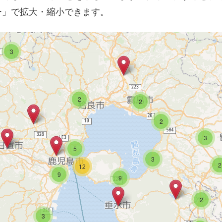
6
ー」で拡大・縮小できます。
5
7
3
2
2
2
3
5
3
2
12
9
9
2
3