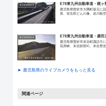
E78東九州自動車道・梶ヶ
鹿児島県曽於市
鹿児島県曽於市大隅町坂元に設
里、弥五郎どんの像、岩川航空
E78東九州自動車道・菱田
鹿児島県曽於市
鹿児島県曽於市末吉町諏訪方に
花房峡、末吉財部IC、末吉歴
► 鹿児島県のライブカメラをもっと見る
関連ページ