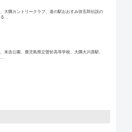
線、大隅カントリークラブ、道の駅おおすみ弥五郎伝説の
...
し、末吉公園、鹿児島県立曽於高等学校、大隅大川原駅、
.