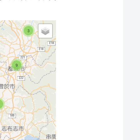
13
12
4
6
3
6
9
4
4
7