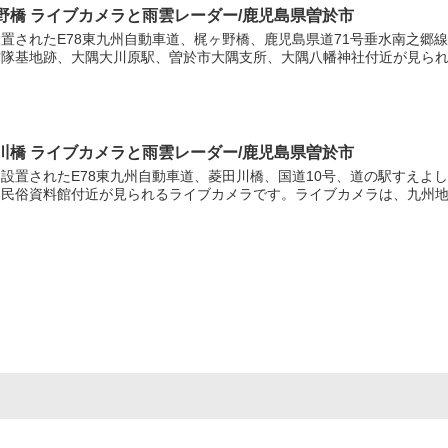
野橋 ライブカメラと雨雲レーダー/鹿児島県曽於市
置されたE78東九州自動車道、梶ヶ野橋、鹿児島県道71号垂水南之郷
隊基地跡、大隅大川原駅、曽於市大隅支所、大隅八幡神社付近が見られる
川橋 ライブカメラと雨雲レーダー/鹿児島県曽於市
設置されたE78東九州自動車道、菱田川橋、国道10号、道の駅すえよ
史民俗資料館付近が見られるライブカメラです。ライブカメラは、九州地..