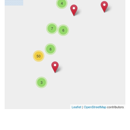
4
7
6
6
50
3
Leaflet
|
OpenStreetMap
contributors