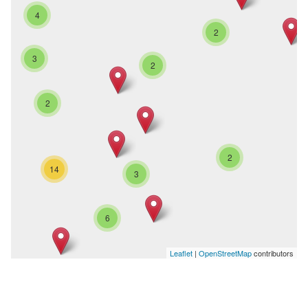
4
2
3
2
2
2
14
3
6
Leaflet
|
OpenStreetMap
contributors