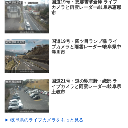
国道19号・恵那雪寒倉庫 ライブ
岐阜県恵那市
カメラと雨雲レーダー/岐阜県恵那
市
国道19号・四ツ目ランプ橋 ライ
岐阜県中津川市
ブカメラと雨雲レーダー/岐阜県中
津川市
国道21号・道の駅志野・織部 ラ
岐阜県土岐市
イブカメラと雨雲レーダー/岐阜県
土岐市
► 岐阜県のライブカメラをもっと見る