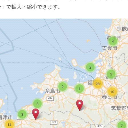
ー」で拡大・縮小できます。
4
2
2
28
2
4
10
3
3
14
7