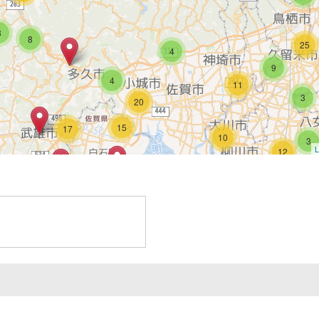
8
8
25
4
9
4
11
3
20
15
17
10
3
L
12
10
3
4
3
1