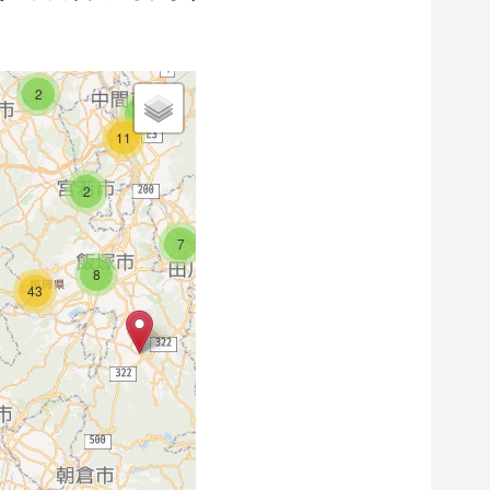
3
5
10
2
3
7
11
2
7
8
43
4
4