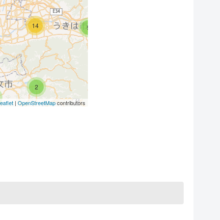
14
2
5
15
5
2
eaflet
|
OpenStreetMap
contributors
3
3
4
7
8
2
11
5
9
1
4