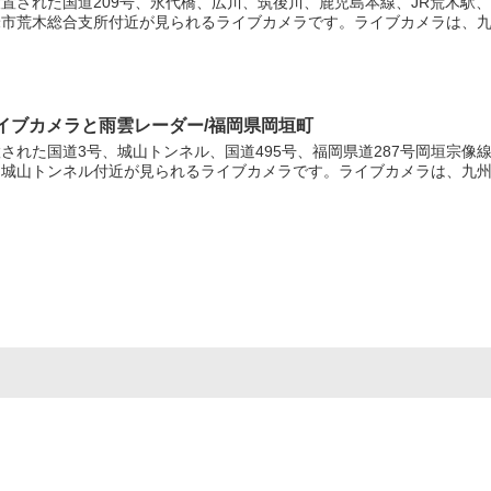
置された国道209号、永代橋、広川、筑後川、鹿児島本線、JR荒木駅
市荒木総合支所付近が見られるライブカメラです。ライブカメラは、九州
ライブカメラと雨雲レーダー/福岡県岡垣町
された国道3号、城山トンネル、国道495号、福岡県道287号岡垣宗
城山トンネル付近が見られるライブカメラです。ライブカメラは、九州..