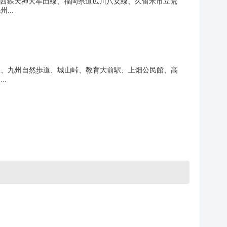
、西鉄天神大牟田線、福岡県道広川八女線、久留米市立荒
...
像線、九州自然歩道、城山峠、教育大前駅、上畑公民館、高
.