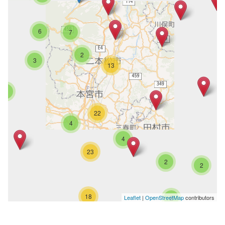
6
7
2
3
13
5
22
4
4
23
2
2
18
Leaflet
|
OpenStreetMap
contributors
2