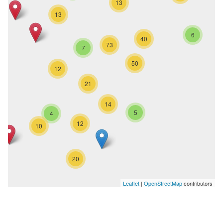
13
13
6
40
73
7
50
12
21
14
5
4
12
10
20
Leaflet
|
OpenStreetMap
contributors