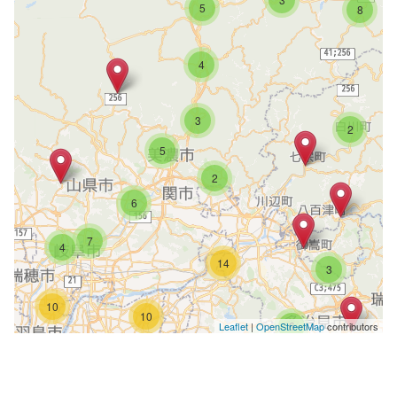
5
8
4
3
2
5
2
6
7
4
14
3
10
10
6
Leaflet
|
OpenStreetMap
contributors