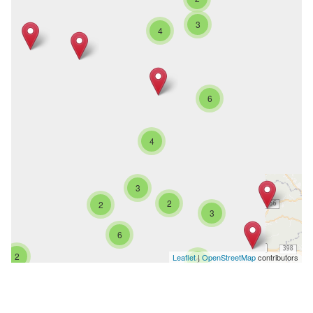
3
4
6
4
3
2
2
3
6
2
Leaflet
|
OpenStreetMap
contributors
2