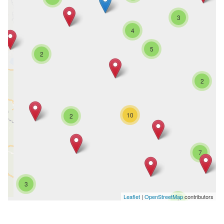
3
4
5
2
2
10
2
7
3
Leaflet
|
OpenStreetMap
contributors
4