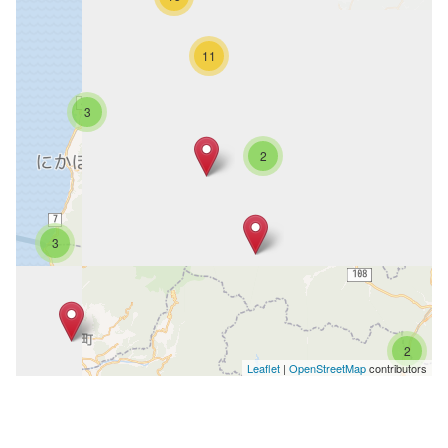
11
3
2
3
2
Leaflet
|
OpenStreetMap
contributors