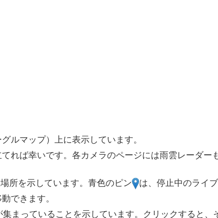
6
3
7
2
2
9
2
ーグルマップ）上に表示しています。
立てれば幸いです。各カメラのページには雨雲レーダー
2
置場所を示しています。青色のピン
は、停止中のライブ
移動できます。
が集まっていることを示しています。クリックすると、