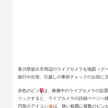
5
4
7
3
2
3
香川県坂出市周辺のライブカメラを地図（グ
2
旅行や出張、引越しの事前チェックのお役に
赤色のピン
は、稼働中のライブカメラの設
リックすると、ライブカメラの詳細ページへ
円形のアイコン
は、狭い範囲に複数のピン