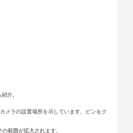
4
11
3
4
4
2
2
5
2
4
2
も紹介。
カメラの設置場所を示しています。ピンをク
2
7
5
11
2
10
その範囲が拡大されます。