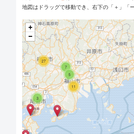
地図はドラッグで移動でき、右下の「＋」「
+
−
27
7
5
11
3