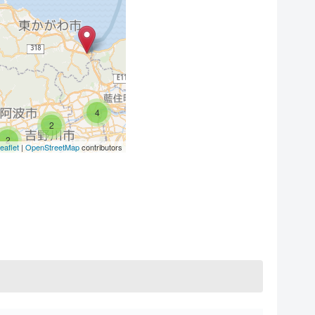
4
2
11
2
eaflet
|
OpenStreetMap
contributors
2
2
7
6
3