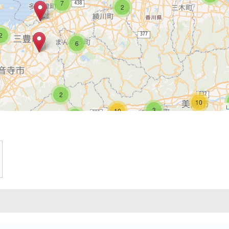
7
2
2
6
2
10
L
3
10
4
3
3
2
3
4
2