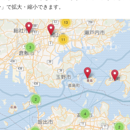
2
ー」で拡大・縮小できます。
13
11
3
2
4
2