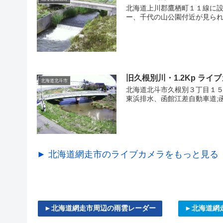
北海道上川郡鷹栖町１１線に設
ー、千代の山公園付近が見られ
旧久根別川・1.2Kp ラ
北海道北斗市
北海道北斗市久根別３丁目１５
東浜排水、函館江差自動車道;函
► 北海道網走市のライブカメラをもっと見る
►北海道網走市周辺の雨雲レーダー
►北海道網走