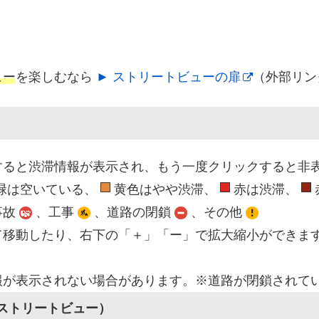
ュー
を楽しむなら
► ストリートビューの扉
（外部リン
すると渋滞情報が表示され、もう一度クリックすると非
緑は空いている、
黄色はやや渋滞、
赤は渋滞、
事故
、工事
、道路の閉鎖
、その他
て移動したり、右下の「＋」「ー」で拡大縮小ができま
報が表示されない場合があります。※道路が閉鎖されて
（ストリートビュー）