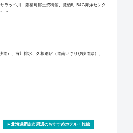
サラッペ川、鷹栖町郷土資料館、鷹栖町 B&G海洋センタ
...
び鉄道）、有川排水、久根別駅（道南いさりび鉄道線）、
►北海道網走市周辺のおすすめホテル・旅館