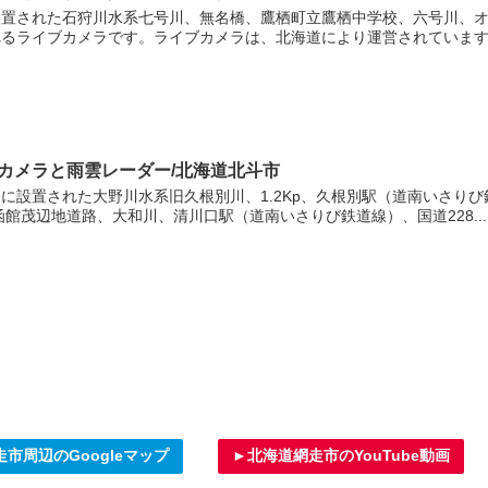
置された石狩川水系七号川、無名橋、鷹栖町立鷹栖中学校、六号川、オ
るライブカメラです。ライブカメラは、北海道により運営されています。
イブカメラと雨雲レーダー/北海道北斗市
に設置された大野川水系旧久根別川、1.2Kp、久根別駅（道南いさり
館茂辺地道路、大和川、清川口駅（道南いさりび鉄道線）、国道228...
市周辺のGoogleマップ
►北海道網走市のYouTube動画