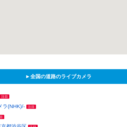
►全国の道路のライブカメラ
注目
NHK)/-
注目
目
東京都渋谷区