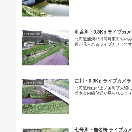
乳呑川・0.8Kp ライブ
北海道浦河町
北海道浦河郡浦河町東町ちのみ２
近が見られるライブカメラです
古川・0.9Kp ライブカ
北海道上ノ国町
北海道檜山郡上ノ国町字大留に
差木古内線付近が見られるライ
七号川・無名橋 ライブカ
北海道鷹栖町