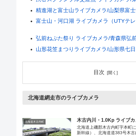
精進湖と富士山ライブカメラ/山梨県富
富士山・河口湖 ライブカメラ（UTYテ
弘前ねぷた祭り ライブカメラ/青森県弘
山形花笠まつりライブカメラ/山形県七日
目次
北海道網走市のライブカメラ
木古内川・1.0Kp ライ
北海道木古内町
北海道上磯郡木古内町字本町に
新幹線）、北海道道383号木古