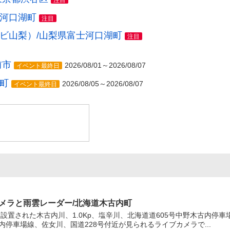
注目
士河口湖町
注目
レビ山梨）/山梨県富士河口湖町
注目
前市
2026/08/01～2026/08/07
イベント最終日
町
2026/08/05～2026/08/07
イベント最終日
ブカメラと雨雲レーダー/北海道木古内町
設置された木古内川、1.0Kp、塩辛川、北海道道605号中野木古内停
内停車場線、佐女川、国道228号付近が見られるライブカメラで...