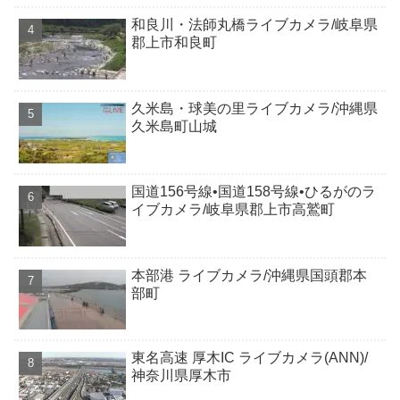
和良川・法師丸橋ライブカメラ/岐阜県
郡上市和良町
久米島・球美の里ライブカメラ/沖縄県
久米島町山城
国道156号線•国道158号線•ひるがのラ
イブカメラ/岐阜県郡上市高鷲町
本部港 ライブカメラ/沖縄県国頭郡本
部町
東名高速 厚木IC ライブカメラ(ANN)/
神奈川県厚木市