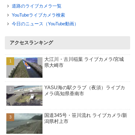
道路のライブカメラ一覧
YouTubeライブカメラ検索
今日のニュース（YouTube動画）
アクセスランキング
大江川・古川稲葉 ライブカメラ/宮城
県大崎市
YASU海の駅クラブ（夜須）ライブカ
メラ/高知県香南市
国道345号・笹川流れ ライブカメラ/新
潟県村上市