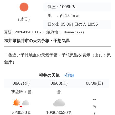
気圧：1008hPa
風 ：西 1.64m/s
（晴天）
日の出 05:06 | 日の入 18:55
更新：2026/08/07 11:29
（観測地：Edome-naka）
福井県福井市の天気予報・予想気温
一番近い予報地点の天気予報・予想気温を表示（出典：気
象庁）
福井の天気
>詳細
08/07
(金)
08/08
(土)
08/09
(日)
晴後時々曇
曇
--
％
-/0/30/30％
10/30/30/30％
-
/
-