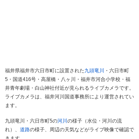
福井県福井市六日市町に設置された
九頭竜川
・六日市町
5・国道416号・高屋橋・八ヶ川・福井市河合小学校・福
井青年劇場・白山神社付近が見られるライブカメラです。
ライブカメラは、福井河川国道事務所により運営されてい
ます。
九頭竜川・六日市町5の
河川
の様子（水位・河川の流
れ）、
道路
の様子、周辺の天気などがライブ映像で確認で
きます。