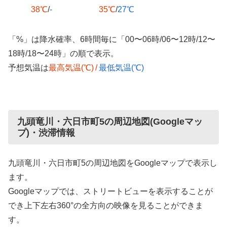
38℃
/
-
35℃
/
27℃
「%」は降水確率、6時間毎に「00〜06時/06〜12時/12〜
18時/18〜24時」の順で表示。
予想気温は
最高気温(℃)
/
最低気温(℃)
九頭竜川・六日市町5の周辺地図(Googleマッ
プ)・渋滞情報
九頭竜川・六日市町5の周辺地図をGoogleマップで表示し
ます。
Googleマップでは、ストリートビューを表示することが
でき上下左右360°の全方向の映像を見ることができま
す。