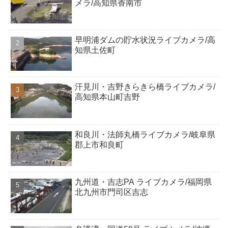
メラ/高知県香南市
早明浦ダムの貯水状況ライブカメラ/高
知県土佐町
汗見川・吉野きらきら橋ライブカメラ/
高知県本山町吉野
和良川・法師丸橋ライブカメラ/岐阜県
郡上市和良町
九州道・吉志PA ライブカメラ/福岡県
北九州市門司区吉志