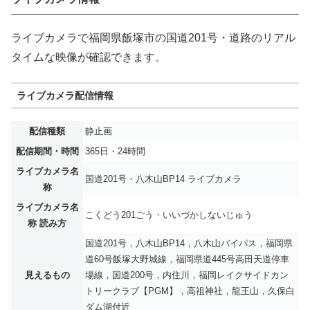
ライブカメラで福岡県飯塚市の国道201号・道路のリアル
タイムな映像が確認できます。
ライブカメラ配信情報
配信種類
静止画
配信期間・時間
365日・24時間
ライブカメラ名
国道201号・八木山BP14 ライブカメラ
称
ライブカメラ名
こくどう201ごう・いいづかしないじゅう
称 読み方
国道201号，八木山BP14，八木山バイパス，福岡県
道60号飯塚大野城線，福岡県道445号高田天道停車
見えるもの
場線，国道200号，内住川，福岡レイクサイドカン
トリークラブ【PGM】，高祖神社，龍王山，久保白
ダム湖付近