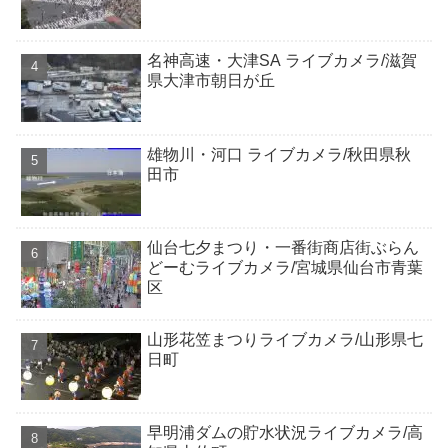
名神高速・大津SA ライブカメラ/滋賀
県大津市朝日が丘
雄物川・河口 ライブカメラ/秋田県秋
田市
仙台七夕まつり・一番街商店街ぶらん
どーむライブカメラ/宮城県仙台市青葉
区
山形花笠まつりライブカメラ/山形県七
日町
早明浦ダムの貯水状況ライブカメラ/高