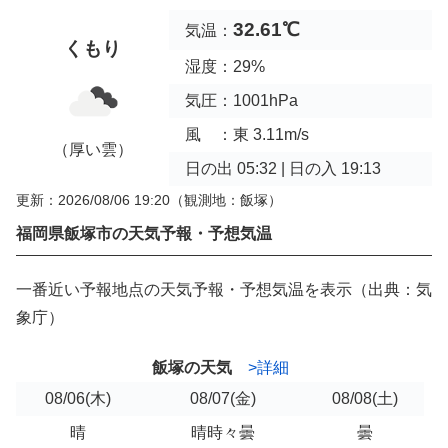
32.61℃
気温：
くもり
湿度：29%
気圧：1001hPa
風 ：東 3.11m/s
（厚い雲）
日の出 05:32 | 日の入 19:13
更新：2026/08/06 19:20
（観測地：飯塚）
福岡県飯塚市の天気予報・予想気温
一番近い予報地点の天気予報・予想気温を表示（出典：気
象庁）
飯塚の天気
>詳細
08/06
(木)
08/07
(金)
08/08
(土)
晴
晴時々曇
曇