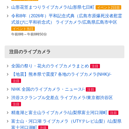
山形花笠まつりライブカメラ/山形県七日町
イベント2日目
令和8年（2026年）平和記念式典（広島市原爆死没者慰霊
式並びに平和祈念式） ライブカメラ/広島県広島市中区
イベント当日
午前8時～午前8時50分
注目のライブカメラ
全国の祭り・花火のライブカメラまとめ
注目
【地震】熊本県で震度7 各地のライブカメラ(NHK)/-
注目
NHK 全国のライブカメラ・ニュース/-
注目
渋谷スクランブル交差点 ライブカメラ/東京都渋谷区
注目
精進湖と富士山ライブカメラ/山梨県富士河口湖町
注目
富士山・河口湖 ライブカメラ（UTYテレビ山梨）/山梨県
富士河口湖町
注目