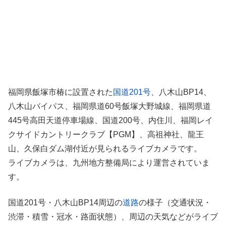
福岡県飯塚市椿に設置された
国道201号
、八木山BP14、
八木山バイパス、福岡県道60号飯塚大野城線、福岡県道
445号高田天道停車場線、国道200号、内住川、福岡レイ
クサイドカントリークラブ【PGM】、高祖神社、龍王
山、久保白ダム湖付近が見られるライブカメラです。
ライブカメラは、九州地方整備局により運営されていま
す。
国道201号・八木山BP14周辺の
道路
の様子（交通状況・
渋滞・積雪・冠水・路面状態）、周辺の天気などがライブ