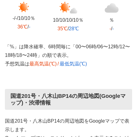
-/-/10/10％
10/10/10/10％
％
36℃
/
-
35℃
/
28℃
-
/
-
「%」は降水確率、6時間毎に「00〜06時/06〜12時/12〜
18時/18〜24時」の順で表示。
予想気温は
最高気温(℃)
/
最低気温(℃)
国道201号・八木山BP14の周辺地図(Googleマ
ップ)・渋滞情報
国道201号・八木山BP14の周辺地図をGoogleマップで表
示します。