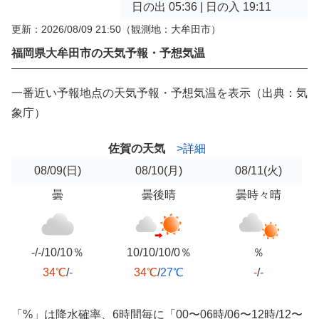
日の出 05:36 | 日の入 19:11
更新：2026/08/09 21:50
（観測地：大牟田市）
福岡県大牟田市の天気予報・予想気温
一番近い予報地点の天気予報・予想気温を表示（出典：気
象庁）
佐賀の天気
>詳細
08/09
(日)
08/10
(月)
08/11
(火)
曇
曇後晴
曇時々晴
-/-/10/10％
10/10/10/0％
％
34℃
/
-
34℃
/
27℃
-
/
-
「%」は降水確率、6時間毎に「00〜06時/06〜12時/12〜