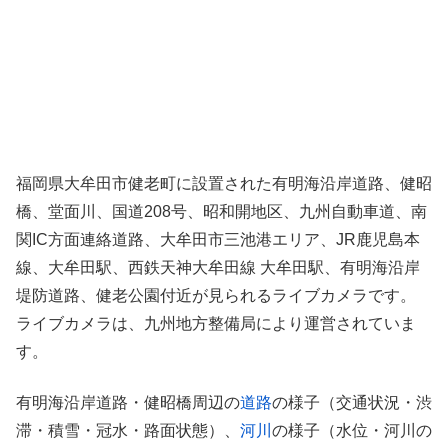
福岡県大牟田市健老町に設置された有明海沿岸道路、健昭
橋、堂面川、国道208号、昭和開地区、九州自動車道、南
関IC方面連絡道路、大牟田市三池港エリア、JR鹿児島本
線、大牟田駅、西鉄天神大牟田線 大牟田駅、有明海沿岸
堤防道路、健老公園付近が見られるライブカメラです。
ライブカメラは、九州地方整備局により運営されていま
す。
有明海沿岸道路・健昭橋周辺の
道路
の様子（交通状況・渋
滞・積雪・冠水・路面状態）、
河川
の様子（水位・河川の