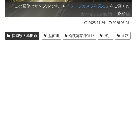
※この画像はサンプルです。►「
ライブカメラを見る
」をご覧くだ
さい。
2025.11.24
2026.03.28
福岡県大牟田市
堂面川
有明海沿岸道路
河川
道路