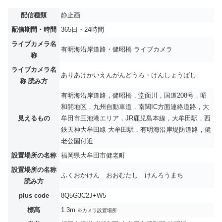
配信種類
静止画
配信期間・時間
365日・24時間
ライブカメラ名
有明海沿岸道路・健昭橋 ライブカメラ
称
ライブカメラ名
ありあけかいえんがんどうろ・けんしょうばし
称 読み方
有明海沿岸道路，健昭橋，堂面川，国道208号，昭
和開地区，九州自動車道，南関IC方面連絡道路，大
見えるもの
牟田市三池港エリア，JR鹿児島本線，大牟田駅，西
鉄天神大牟田線 大牟田駅，有明海沿岸堤防道路，健
老公園付近
設置場所の名称
福岡県大牟田市健老町
設置場所の名称
ふくおかけん おおむたし けんろうまち
読み方
plus code
8Q5G3C2J+W5
標高
1.3m
※カメラ設置場所