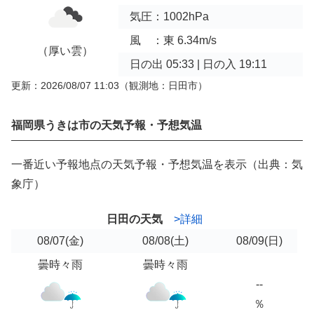
気圧：1002hPa
風 ：東 6.34m/s
（厚い雲）
日の出 05:33 | 日の入 19:11
更新：2026/08/07 11:03
（観測地：日田市）
福岡県うきは市の天気予報・予想気温
一番近い予報地点の天気予報・予想気温を表示（出典：気
象庁）
日田の天気
>詳細
08/07
(金)
08/08
(土)
08/09
(日)
曇時々雨
曇時々雨
--
％