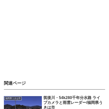
関連ページ
筑後川・54k280千年分水路 ライ
福岡県うきは市
ブカメラと雨雲レーダー/福岡県う
きは市