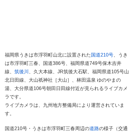
福岡県うきは市浮羽町山北に設置された
国道210号
、うき
は市浮羽町三春、国道386号、福岡県道749号保木吉井
線、
筑後川
、久大本線、JR筑後大石駅、福岡県道105号山
北日田線、大山祇神社［大山］、林田温泉 ゆのやまの
湯、大分県道106号朝田日田線付近が見られるライブカメ
ラです。
ライブカメラは、九州地方整備局により運営されていま
す。
国道210号・うきは市浮羽町三春周辺の
道路
の様子（交通