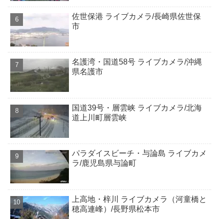
佐世保港 ライブカメラ/長崎県佐世保
市
名護湾・国道58号 ライブカメラ/沖縄
県名護市
国道39号・層雲峡 ライブカメラ/北海
道上川町層雲峡
パラダイスビーチ・与論島 ライブカメ
ラ/鹿児島県与論町
上高地・梓川 ライブカメラ（河童橋と
穂高連峰）/長野県松本市