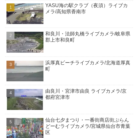
YASU海の駅クラブ（夜須）ライブカ
メラ/高知県香南市
和良川・法師丸橋ライブカメラ/岐阜県
郡上市和良町
浜厚真ビーチライブカメラ/北海道厚真
町
由良川・宮津市由良 ライブカメラ/京
都府宮津市
仙台七夕まつり・一番街商店街ぶらん
どーむライブカメラ/宮城県仙台市青葉
区