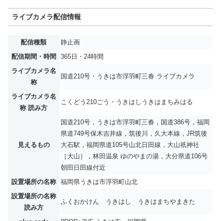
ライブカメラ配信情報
配信種類
静止画
配信期間・時間
365日・24時間
ライブカメラ名
国道210号・うきは市浮羽町三春 ライブカメラ
称
ライブカメラ名
こくどう210ごう・うきはしうきはまちみはる
称 読み方
国道210号，うきは市浮羽町三春，国道386号，福岡
県道749号保木吉井線，筑後川，久大本線，JR筑後
見えるもの
大石駅，福岡県道105号山北日田線，大山祇神社
［大山］，林田温泉 ゆのやまの湯，大分県道106号
朝田日田線付近
設置場所の名称
福岡県うきは市浮羽町山北
設置場所の名称
ふくおかけん うきはし うきはまちやまきた
読み方