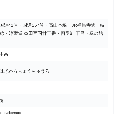
道41号・国道257号・高山本線・JR禅昌寺駅・岐
坂線・浄聖堂 益田西国廿三番・四季紅 下呂・緑の館
中呂
はぎわらちょうちゅうろ
所
o.jp/sitemap/）