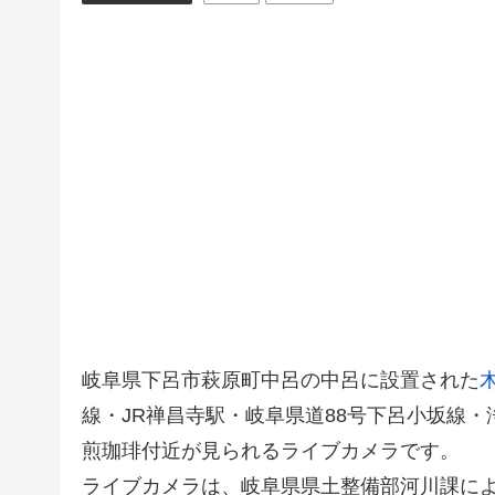
岐阜県下呂市萩原町中呂の中呂に設置された
線・JR禅昌寺駅・岐阜県道88号下呂小坂線・
煎珈琲付近が見られるライブカメラです。
ライブカメラは、岐阜県県土整備部河川課に