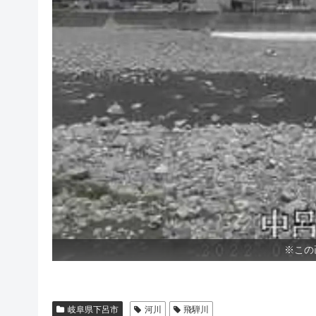
※この
岐阜県下呂市
河川
飛騨川