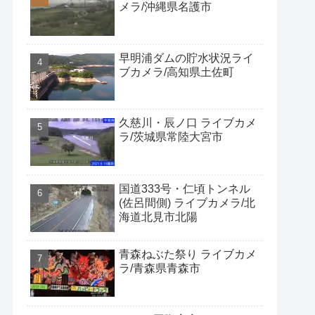
メラ/沖縄県名護市
早明浦ダムの貯水状況ライ
ブカメラ/高知県土佐町
久慈川・辰ノ口 ライブカメ
ラ/茨城県常陸大宮市
国道333号・仁頃トンネル
(佐呂間側) ライブカメラ/北
海道北見市北陽
青森ねぶた祭り ライブカメ
ラ/青森県青森市