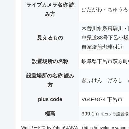
ライブカメラ名称 読
ひだがわ・ちゅうろ
み方
木曽川水系飛騨川・国
見えるもの
阜県道88号下呂小
自家焙煎珈琲付近
設置場所の名称
岐阜県下呂市萩原町
設置場所の名称 読み
ぎふけん げろし 
方
plus code
V64F+874 下呂市
標高
399.1m
※カメラ設置場
Webサービス by Yahoo! JAPAN （https://developer.yahoo.c