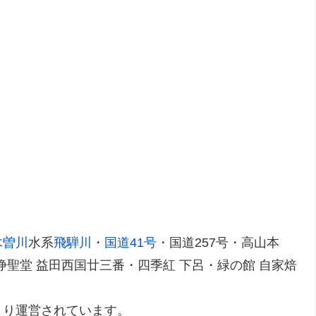
木曽川
水系
飛騨川
・
国道41号
・国道257号・高山本
浄聖堂 益田西国廿三番・四季紅 下呂・緑の館 自家焙
より運営されています。