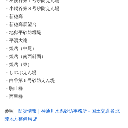
・左俣谷第１号砂防えん堤
・小鍋谷第８号砂防えん堤
・新穂高
・新穂高展望台
・地獄平砂防堰堤
・平湯大滝
・焼岳（中尾）
・焼岳（南西斜面）
・焼岳（東）
・しのぶえん堤
・白谷第６号砂防えん堤
・駒止橋
・西里橋
参照：
防災情報｜神通川水系砂防事務所－国土交通省 北
陸地方整備局