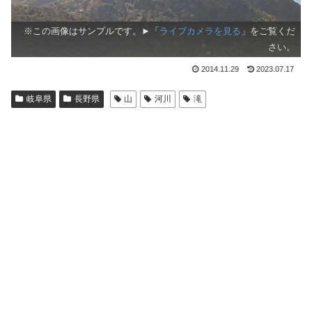
※この画像はサンプルです。►「
ライブカメラを見る
」をご覧くだ
さい。
2014.11.29
2023.07.17
岐阜県
長野県
山
河川
滝