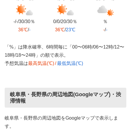
-/-/30/30％
0/0/20/30％
％
36℃
/
-
36℃
/
23℃
-
/
-
「%」は降水確率、6時間毎に「00〜06時/06〜12時/12〜
18時/18〜24時」の順で表示。
予想気温は
最高気温(℃)
/
最低気温(℃)
岐阜県・長野県の周辺地図(Googleマップ)・渋
滞情報
岐阜県・長野県の周辺地図をGoogleマップで表示しま
す。