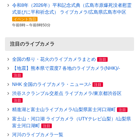
令和8年（2026年）平和記念式典（広島市原爆死没者慰霊
式並びに平和祈念式） ライブカメラ/広島県広島市中区
イベント当日
午前8時～午前8時50分
注目のライブカメラ
全国の祭り・花火のライブカメラまとめ
注目
【地震】熊本県で震度7 各地のライブカメラ(NHK)/-
注目
NHK 全国のライブカメラ・ニュース/-
注目
渋谷スクランブル交差点 ライブカメラ/東京都渋谷区
注目
精進湖と富士山ライブカメラ/山梨県富士河口湖町
注目
富士山・河口湖 ライブカメラ（UTYテレビ山梨）/山梨県
富士河口湖町
注目
河川のライブカメラ一覧