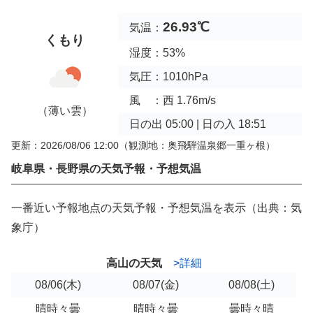
26.93℃
気温：
くもり
湿度：53%
気圧：1010hPa
風 ：西 1.76m/s
（薄い雲）
日の出 05:00 | 日の入 18:51
更新：2026/08/06 12:00
（観測地：奥飛騨温泉郷一重ヶ根）
岐阜県・長野県の天気予報・予想気温
一番近い予報地点の天気予報・予想気温を表示（出典：気
象庁）
高山の天気
>詳細
08/06
(木)
08/07
(金)
08/08
(土)
晴時々曇
晴時々曇
曇時々晴