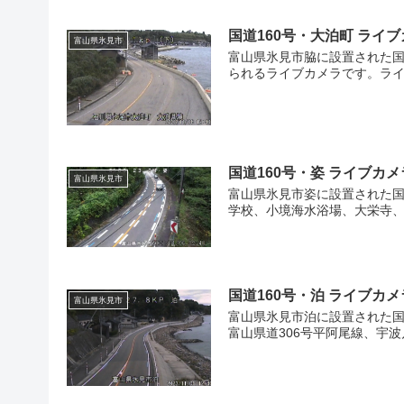
国道160号・大泊町 ライ
富山県氷見市
富山県氷見市脇に設置された国
られるライブカメラです。ライ
国道160号・姿 ライブカ
富山県氷見市
富山県氷見市姿に設置された国
学校、小境海水浴場、大栄寺、
国道160号・泊 ライブカ
富山県氷見市
富山県氷見市泊に設置された国
富山県道306号平阿尾線、宇