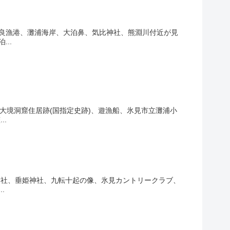
女良漁港、灘浦海岸、大泊鼻、気比神社、熊淵川付近が見
..
大境洞窟住居跡(国指定史跡)、遊漁船、氷見市立灘浦小
.
神社、垂姫神社、九転十起の像、氷見カントリークラブ、
.