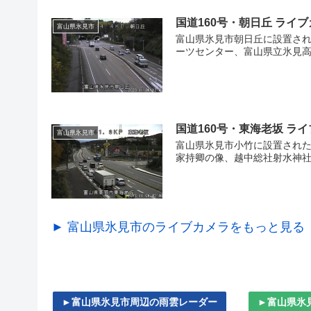
国道160号・朝日丘 ライ
富山県氷見市
富山県氷見市朝日丘に設置され
ーツセンター、富山県立氷見高
国道160号・東海老坂 ラ
富山県氷見市
富山県氷見市小竹に設置された
家持卿の像、越中総社射水神社 
► 富山県氷見市のライブカメラをもっと見る
►富山県氷見市周辺の雨雲レーダー
►富山県氷