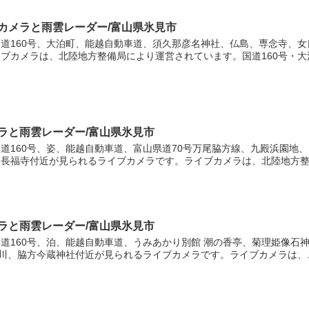
ブカメラと雨雲レーダー/富山県氷見市
道160号、大泊町、能越自動車道、須久那彦名神社、仏島、専念寺、
ブカメラは、北陸地方整備局により運営されています。国道160号・大泊.
メラと雨雲レーダー/富山県氷見市
道160号、姿、能越自動車道、富山県道70号万尾脇方線、九殿浜園地、
長福寺付近が見られるライブカメラです。ライブカメラは、北陸地方整..
メラと雨雲レーダー/富山県氷見市
道160号、泊、能越自動車道、うみあかり別館 潮の香亭、菊理姫像石
波川、脇方今蔵神社付近が見られるライブカメラです。ライブカメラは、..