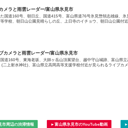
ブカメラと雨雲レーダー/富山県氷見市
た国道160号、朝日丘、国道415号、富山県道76号氷見惣領志雄線、
等学校、朝日山公園見晴らしの丘、上日寺のイチョウ、朝日山公園付近..
イブカメラと雨雲レーダー/富山県氷見市
国道160号、東海老坂、大師ヶ岳山頂展望台、越中守山城跡、富山県
(二上射水神社)、富山県立高岡高等支援学校付近が見られるライブカメ..
見市周辺の渋滞情報
►富山県氷見市のYouTube動画