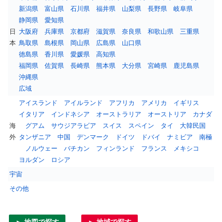
新潟県
富山県
石川県
福井県
山梨県
長野県
岐阜県
静岡県
愛知県
日
大阪府
兵庫県
京都府
滋賀県
奈良県
和歌山県
三重県
本
鳥取県
島根県
岡山県
広島県
山口県
徳島県
香川県
愛媛県
高知県
福岡県
佐賀県
長崎県
熊本県
大分県
宮崎県
鹿児島県
沖縄県
広域
アイスランド
アイルランド
アフリカ
アメリカ
イギリス
イタリア
インドネシア
オーストラリア
オーストリア
カナダ
海
グアム
サウジアラビア
スイス
スペイン
タイ
大韓民国
外
タンザニア
中国
デンマーク
ドイツ
ドバイ
ナミビア
南極
ノルウェー
バチカン
フィンランド
フランス
メキシコ
ヨルダン
ロシア
宇宙
その他