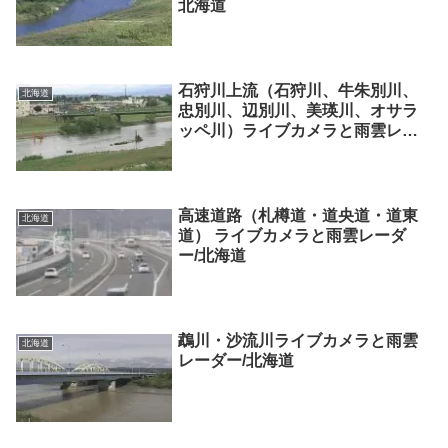
北海道
石狩川上流（石狩川、牛朱別川、
北海道
忠別川、辺別川、美瑛川、オサラ
ッペ川）ライブカメラと雨雲レー
ダー/北海道
高速道路（札樽道・道央道・道東
北海道
道） ライブカメラと雨雲レーダ
ー/北海道
鵡川・沙流川ライブカメラと雨雲
北海道
レーダー/北海道