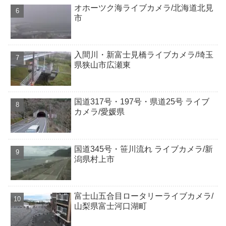
オホーツク海ライブカメラ/北海道北見
市
入間川・新富士見橋ライブカメラ/埼玉
県狭山市広瀬東
国道317号・197号・県道25号 ライブ
カメラ/愛媛県
国道345号・笹川流れ ライブカメラ/新
潟県村上市
富士山五合目ロータリーライブカメラ/
山梨県富士河口湖町