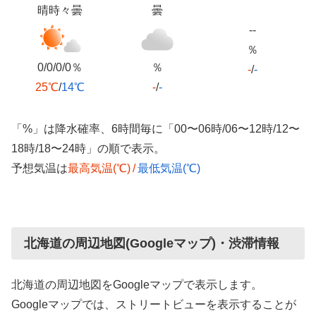
晴時々曇
曇
--
％
0/0/0/0％
％
-
/
-
25℃
/
14℃
-
/
-
「%」は降水確率、6時間毎に「00〜06時/06〜12時/12〜
18時/18〜24時」の順で表示。
予想気温は
最高気温(℃)
/
最低気温(℃)
北海道の周辺地図(Googleマップ)・渋滞情報
北海道の周辺地図をGoogleマップで表示します。
Googleマップでは、ストリートビューを表示することが