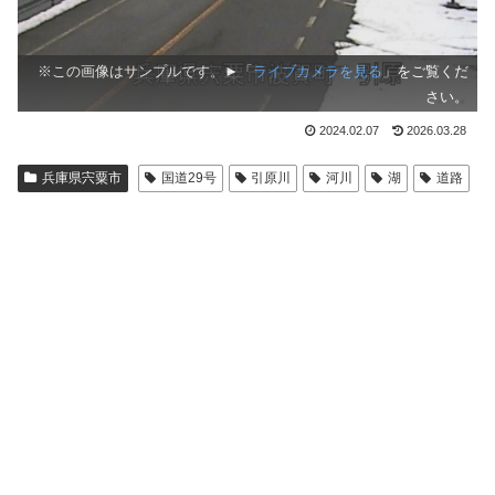
※この画像はサンプルです。►「
ライブカメラを見る
」をご覧くだ
さい。
2024.02.07
2026.03.28
兵庫県宍粟市
国道29号
引原川
河川
湖
道路