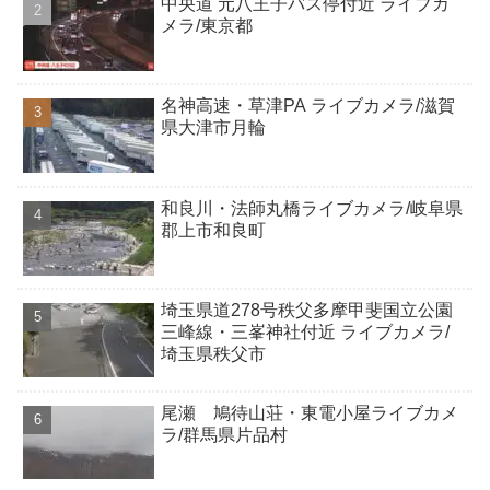
中央道 元八王子バス停付近 ライブカ
メラ/東京都
名神高速・草津PA ライブカメラ/滋賀
県大津市月輪
和良川・法師丸橋ライブカメラ/岐阜県
郡上市和良町
埼玉県道278号秩父多摩甲斐国立公園
三峰線・三峯神社付近 ライブカメラ/
埼玉県秩父市
尾瀬 鳩待山荘・東電小屋ライブカメ
ラ/群馬県片品村