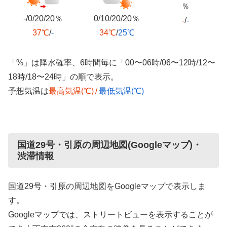
％
-/0/20/20％
0/10/20/20％
-
/
-
37℃
/
-
34℃
/
25℃
「%」は降水確率、6時間毎に「00〜06時/06〜12時/12〜
18時/18〜24時」の順で表示。
予想気温は
最高気温(℃)
/
最低気温(℃)
国道29号・引原の周辺地図(Googleマップ)・
渋滞情報
国道29号・引原の周辺地図をGoogleマップで表示しま
す。
Googleマップでは、ストリートビューを表示することが