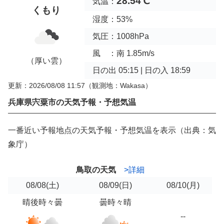
28.54℃
気温：
くもり
湿度：53%
気圧：1008hPa
風 ：南 1.85m/s
（厚い雲）
日の出 05:15 | 日の入 18:59
更新：2026/08/08 11:57
（観測地：Wakasa）
兵庫県宍粟市の天気予報・予想気温
一番近い予報地点の天気予報・予想気温を表示（出典：気
象庁）
鳥取の天気
>詳細
08/08
(土)
08/09
(日)
08/10
(月)
晴後時々曇
曇時々晴
--