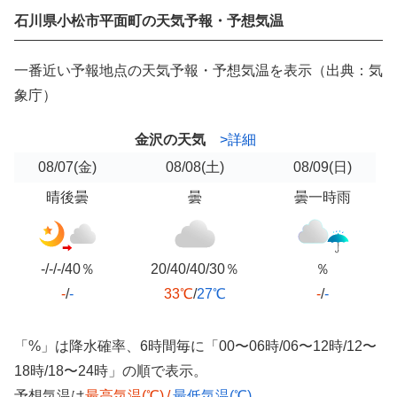
石川県小松市平面町の天気予報・予想気温
一番近い予報地点の天気予報・予想気温を表示（出典：気
象庁）
金沢の天気
>詳細
08/07
(金)
08/08
(土)
08/09
(日)
晴後曇
曇
曇一時雨
-/-/-/40％
20/40/40/30％
％
-
/
-
33℃
/
27℃
-
/
-
「%」は降水確率、6時間毎に「00〜06時/06〜12時/12〜
18時/18〜24時」の順で表示。
予想気温は
最高気温(℃)
/
最低気温(℃)