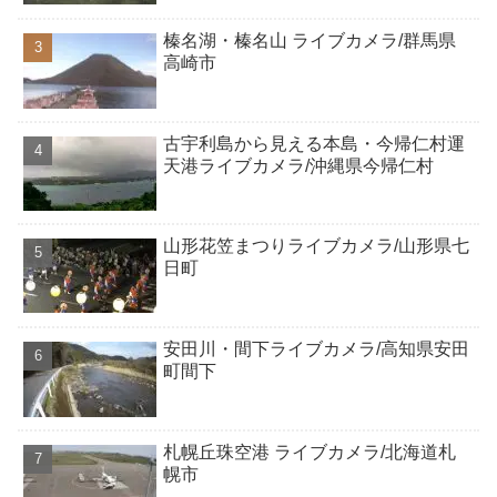
榛名湖・榛名山 ライブカメラ/群馬県
高崎市
古宇利島から見える本島・今帰仁村運
天港ライブカメラ/沖縄県今帰仁村
山形花笠まつりライブカメラ/山形県七
日町
安田川・間下ライブカメラ/高知県安田
町間下
札幌丘珠空港 ライブカメラ/北海道札
幌市