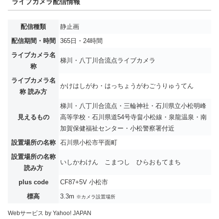
ライブカメラ配信情報
配信種類
静止画
配信期間・時間
365日・24時間
ライブカメラ名
梯川・八丁川合流点ライブカメラ
称
ライブカメラ名
かけはしがわ・はっちょうがわごうりゅうてん
称 読み方
梯川・八丁川合流点・三輪神社・石川県立小松明峰
見えるもの
高等学校・石川県道54号寺畠小松線・泉龍温泉・南
加賀保健福祉センター・小松警察署付近
設置場所の名称
石川県小松市平面町
設置場所の名称
いしかわけん こまつし ひらおもてまち
読み方
plus code
CF87+5V 小松市
標高
3.3m
※カメラ設置場所
Webサービス by Yahoo! JAPAN