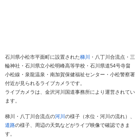
石川県小松市平面町に設置された
梯川
・八丁川合流点・三
輪神社・石川県立小松明峰高等学校・石川県道54号寺畠
小松線・泉龍温泉・南加賀保健福祉センター・小松警察署
付近が見られるライブカメラです。
ライブカメラは、金沢河川国道事務所により運営されてい
ます。
梯川・八丁川合流点の
河川
の様子（水位・河川の流れ）、
道路
の様子、周辺の天気などがライブ映像で確認できま
す。