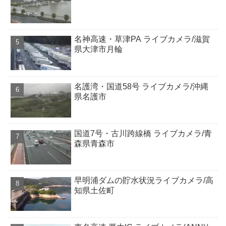
名神高速・草津PA ライブカメラ/滋賀
県大津市月輪
名護湾・国道58号 ライブカメラ/沖縄
県名護市
国道7号・古川跨線橋 ライブカメラ/青
森県青森市
早明浦ダムの貯水状況ライブカメラ/高
知県土佐町