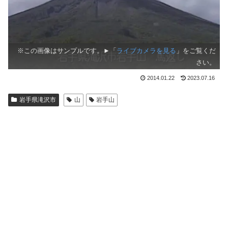
※この画像はサンプルです。►「
ライブカメラを見る
」をご覧くだ
さい。
2014.01.22
2023.07.16
岩手県滝沢市
山
岩手山