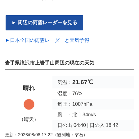
► 周辺の雨雲レーダーを見る
►日本全国の雨雲レーダーと天気予報
岩手県滝沢市上岩手山周辺の現在の天気
21.67℃
気温：
晴れ
湿度：76%
気圧：1007hPa
風 ：北 1.34m/s
（晴天）
日の出 04:40 | 日の入 18:42
更新：2026/08/08 17:22
（観測地：雫石）