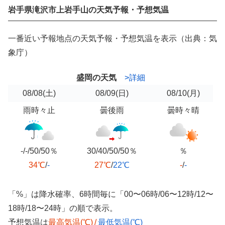
岩手県滝沢市上岩手山の天気予報・予想気温
一番近い予報地点の天気予報・予想気温を表示（出典：気
象庁）
盛岡の天気
>詳細
08/08
(土)
08/09
(日)
08/10
(月)
雨時々止
曇後雨
曇時々晴
-/-/50/50％
30/40/50/50％
％
34℃
/
-
27℃
/
22℃
-
/
-
「%」は降水確率、6時間毎に「00〜06時/06〜12時/12〜
18時/18〜24時」の順で表示。
予想気温は
最高気温(℃)
/
最低気温(℃)