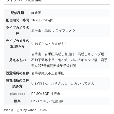
配信種類
静止画
配信期間・時間
365日・24時間
ライブカメラ名
岩手山・馬返し ライブカメラ
称
ライブカメラ名
いわてさん・うまがえし
称 読み方
岩手山・岩手山馬返し登山口・馬返しキャンプ場・
見えるもの
不動平避難小屋・鬼ヶ城・相の沢キャンプ場・岩手
県道278号鵜飼安達巣子線付近
設置場所の名称
岩手県滝沢市上岩手山
設置場所の名称
いわてけん たきざわし かみいわてさん
読み方
plus code
R2MQ+6QP 滝沢市
標高
625.1m
※カメラ設置場所
Webサービス by Yahoo! JAPAN