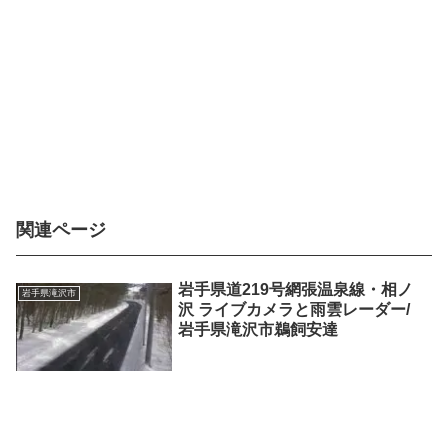
関連ページ
岩手県道219号網張温泉線・相ノ
岩手県滝沢市
沢 ライブカメラと雨雲レーダー/
岩手県滝沢市鵜飼安達