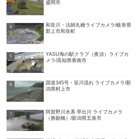
盛岡市
和良川・法師丸橋ライブカメラ/岐阜県
郡上市和良町
YASU海の駅クラブ（夜須）ライブカ
メラ/高知県香南市
国道345号・笹川流れ ライブカメラ/新
潟県村上市
阿賀野川水系 早出川 ライブカメラ
（善願橋）/新潟県五泉市