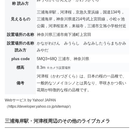
称 読み方
三浦海岸駅，河津桜，京急久里浜線，国道134号，
見えるもの
三浦海岸，神奈川県道214号武上宮田線，小松ヶ池
公園，河津桜並木，来福寺，三浦市立旭小学校付近
設置場所の名称
神奈川県三浦市南下浦町上宮田
設置場所の名称
かながわけん みうらし みなみしたうらまちかみ
読み方
みやだ
plus code
5MQ3+68Q 三浦市、神奈川県
標高
8.3m
※カメラ設置場所
河津桜（かわづざくら）は、日本の桜の一品種で、
備考
一般的なソメイヨシノとは異なり、早咲きかつ長い
花期が特徴的な桜の品種です。
Webサービス by Yahoo! JAPAN
（https://developer.yahoo.co.jp/sitemap/）
三浦海岸駅・河津桜周辺のその他のライブカメラ