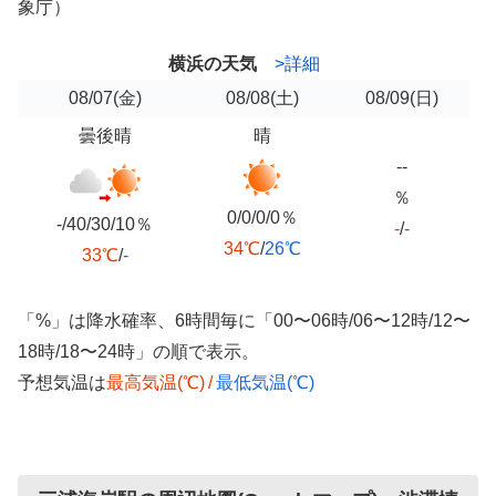
象庁）
横浜の天気
>詳細
08/07
(金)
08/08
(土)
08/09
(日)
曇後晴
晴
--
％
0/0/0/0％
-/40/30/10％
-
/
-
34℃
/
26℃
33℃
/
-
「%」は降水確率、6時間毎に「00〜06時/06〜12時/12〜
18時/18〜24時」の順で表示。
予想気温は
最高気温(℃)
/
最低気温(℃)