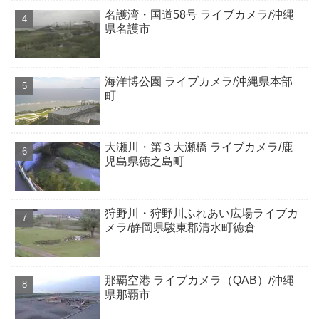
名護湾・国道58号 ライブカメラ/沖縄
県名護市
海洋博公園 ライブカメラ/沖縄県本部
町
大瀬川・第３大瀬橋 ライブカメラ/鹿
児島県徳之島町
狩野川・狩野川ふれあい広場ライブカ
メラ/静岡県駿東郡清水町徳倉
那覇空港 ライブカメラ（QAB）/沖縄
県那覇市