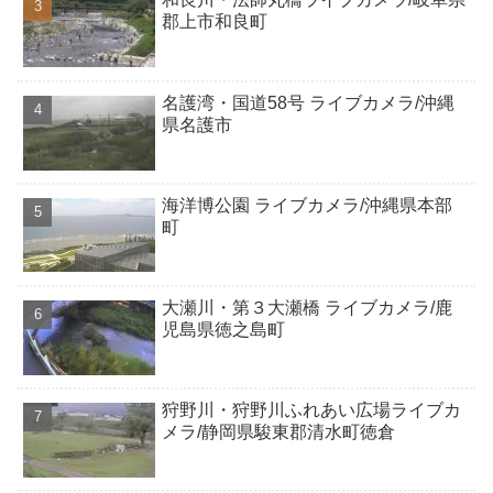
郡上市和良町
名護湾・国道58号 ライブカメラ/沖縄
県名護市
海洋博公園 ライブカメラ/沖縄県本部
町
大瀬川・第３大瀬橋 ライブカメラ/鹿
児島県徳之島町
狩野川・狩野川ふれあい広場ライブカ
メラ/静岡県駿東郡清水町徳倉