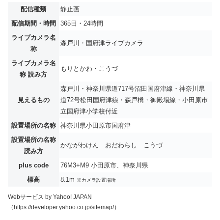
配信種類
静止画
配信期間・時間
365日・24時間
ライブカメラ名
森戸川・国府津ライブカメラ
称
ライブカメラ名
もりとかわ・こうづ
称 読み方
森戸川・神奈川県道717号沼田国府津線・神奈川県
見えるもの
道72号松田国府津線・森戸橋・御殿場線・小田原市
立国府津小学校付近
設置場所の名称
神奈川県小田原市国府津
設置場所の名称
かながわけん おだわらし こうづ
読み方
plus code
76M3+M9 小田原市、神奈川県
標高
8.1m
※カメラ設置場所
Webサービス by Yahoo! JAPAN
（https://developer.yahoo.co.jp/sitemap/）