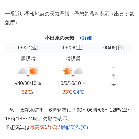
一番近い予報地点の天気予報・予想気温を表示（出典：気
象庁）
小田原の天気
>詳細
08/07
(金)
08/08
(土)
08/09
(日)
曇後晴
晴後曇
--
％
-/40/30/10％
0/0/10/10％
-
/
-
32℃
/
-
33℃
/
24℃
「%」は降水確率、6時間毎に「00〜06時/06〜12時/12〜
18時/18〜24時」の順で表示。
予想気温は
最高気温(℃)
/
最低気温(℃)