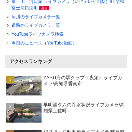
富士山・河口湖 ライブカメラ（UTYテレビ山梨）/山梨県
富士河口湖町
注目
河川のライブカメラ一覧
道路のライブカメラ一覧
YouTubeライブカメラ検索
今日のニュース（YouTube動画）
アクセスランキング
YASU海の駅クラブ（夜須）ライブカ
メラ/高知県香南市
早明浦ダムの貯水状況ライブカメラ/高
知県土佐町
和良川・法師丸橋ライブカメラ/岐阜県