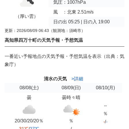
気圧：1007hPa
風 ：北東 2.51m/s
（厚い雲）
日の出 05:25 | 日の入 19:00
更新：2026/08/09 06:43
（観測地：須崎市）
高知県四万十町の天気予報・予想気温
一番近い予報地点の天気予報・予想気温を表示（出典：気
象庁）
清水の天気
>詳細
08/08
(土)
08/09
(日)
08/10
(月)
曇
曇時々晴
--
％
20/30/20/20％
％
-
/
-
31℃
/
27℃
-
/
-