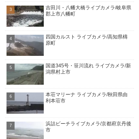
吉田川・八幡大橋ライブカメラ/岐阜県
郡上市八幡町
四国カルスト ライブカメラ/高知県檮
原町
国道345号・笹川流れ ライブカメラ/新
潟県村上市
本荘マリーナ ライブカメラ/秋田県由
利本荘市
浜詰ビーチライブカメラ/京都府京丹後
市