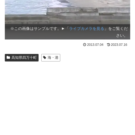
※この画像はサンプルです。►「
ライブカメラを見る
」をご覧くだ
さい。
2013.07.04
2023.07.16
高知県四万十町
海・港