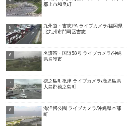
郡上市和良町
九州道・吉志PA ライブカメラ/福岡県
北九州市門司区吉志
名護湾・国道58号 ライブカメラ/沖縄
県名護市
徳之島町亀津 ライブカメラ/鹿児島県
大島郡徳之島町
海洋博公園 ライブカメラ/沖縄県本部
町