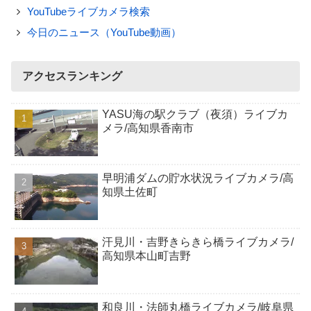
YouTubeライブカメラ検索
今日のニュース（YouTube動画）
アクセスランキング
YASU海の駅クラブ（夜須）ライブカ
メラ/高知県香南市
早明浦ダムの貯水状況ライブカメラ/高
知県土佐町
汗見川・吉野きらきら橋ライブカメラ/
高知県本山町吉野
和良川・法師丸橋ライブカメラ/岐阜県