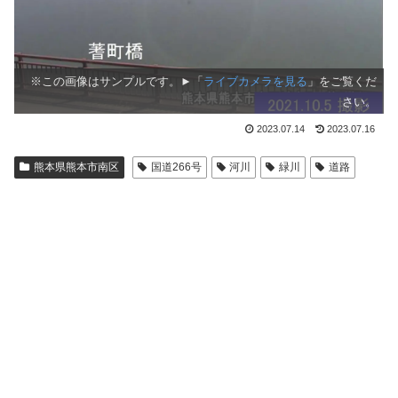
※この画像はサンプルです。►「
ライブカメラを見る
」をご覧くだ
さい。
2023.07.14
2023.07.16
熊本県熊本市南区
国道266号
河川
緑川
道路