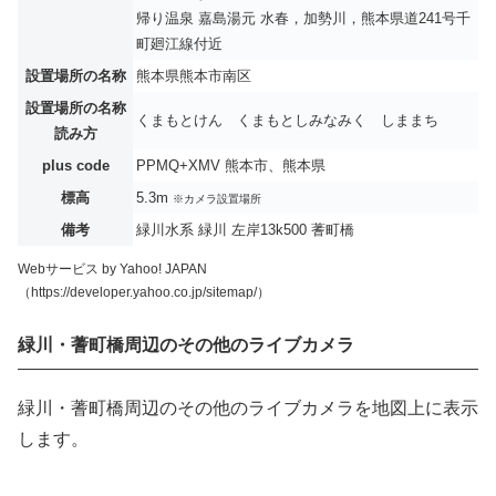
帰り温泉 嘉島湯元 水春，加勢川，熊本県道241号千
町廻江線付近
設置場所の名称
熊本県熊本市南区
設置場所の名称
くまもとけん くまもとしみなみく しままち
読み方
plus code
PPMQ+XMV 熊本市、熊本県
標高
5.3m
※カメラ設置場所
備考
緑川水系 緑川 左岸13k500 蓍町橋
Webサービス by Yahoo! JAPAN
（https://developer.yahoo.co.jp/sitemap/）
緑川・蓍町橋周辺のその他のライブカメラ
緑川・蓍町橋周辺のその他のライブカメラを地図上に表示
します。