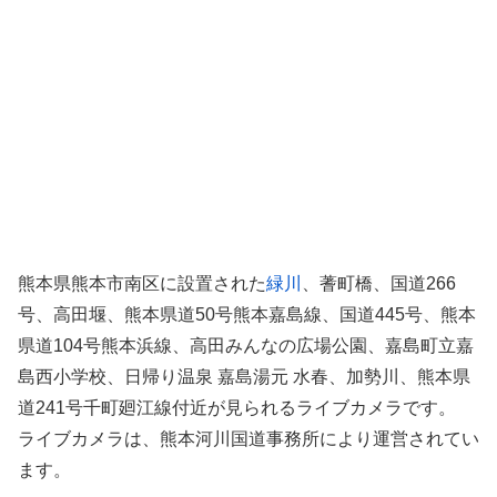
熊本県熊本市南区に設置された
緑川
、蓍町橋、国道266
号、高田堰、熊本県道50号熊本嘉島線、国道445号、熊本
県道104号熊本浜線、高田みんなの広場公園、嘉島町立嘉
島西小学校、日帰り温泉 嘉島湯元 水春、加勢川、熊本県
道241号千町廻江線付近が見られるライブカメラです。
ライブカメラは、熊本河川国道事務所により運営されてい
ます。