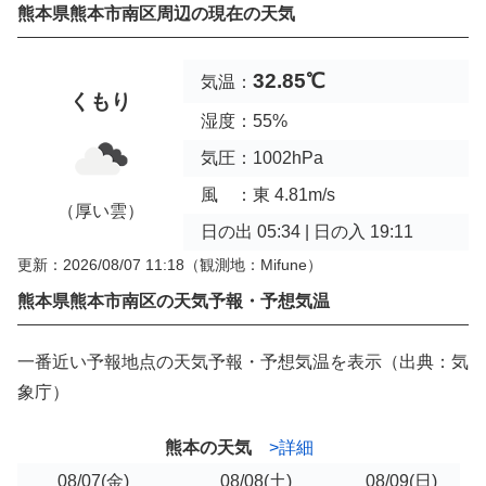
熊本県熊本市南区周辺の現在の天気
32.85℃
気温：
くもり
湿度：55%
気圧：1002hPa
風 ：東 4.81m/s
（厚い雲）
日の出 05:34 | 日の入 19:11
更新：2026/08/07 11:18
（観測地：Mifune）
熊本県熊本市南区の天気予報・予想気温
一番近い予報地点の天気予報・予想気温を表示（出典：気
象庁）
熊本の天気
>詳細
08/07
(金)
08/08
(土)
08/09
(日)