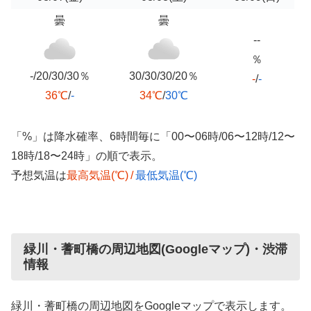
曇
曇
--
％
-/20/30/30％
30/30/30/20％
-
/
-
36℃
/
-
34℃
/
30℃
「%」は降水確率、6時間毎に「00〜06時/06〜12時/12〜
18時/18〜24時」の順で表示。
予想気温は
最高気温(℃)
/
最低気温(℃)
緑川・蓍町橋の周辺地図(Googleマップ)・渋滞
情報
緑川・蓍町橋の周辺地図をGoogleマップで表示します。