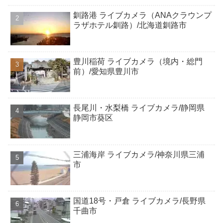
釧路港 ライブカメラ（ANAクラウンプ
ラザホテル釧路）/北海道釧路市
豊川稲荷 ライブカメラ（境内・総門
前）/愛知県豊川市
長尾川・水梨橋 ライブカメラ/静岡県
静岡市葵区
三浦海岸 ライブカメラ/神奈川県三浦
市
国道18号・戸倉 ライブカメラ/長野県
千曲市