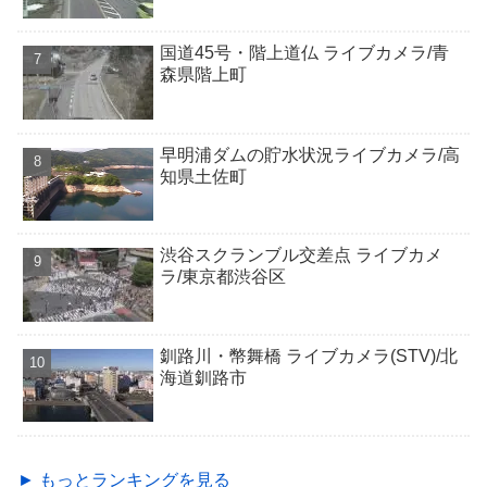
国道45号・階上道仏 ライブカメラ/青
森県階上町
早明浦ダムの貯水状況ライブカメラ/高
知県土佐町
渋谷スクランブル交差点 ライブカメ
ラ/東京都渋谷区
釧路川・幣舞橋 ライブカメラ(STV)/北
海道釧路市
► もっとランキングを見る