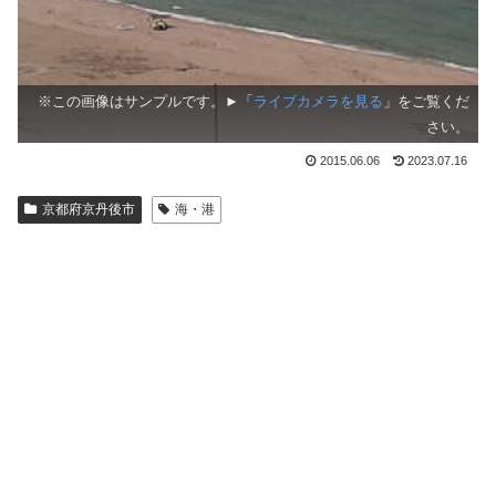
※この画像はサンプルです。►「
ライブカメラを見る
」をご覧くだ
さい。
2015.06.06
2023.07.16
京都府京丹後市
海・港