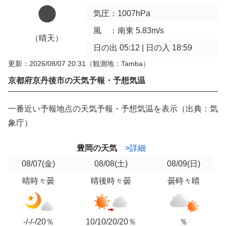
気圧：1007hPa
風 ：南東 5.83m/s
（晴天）
日の出 05:12 | 日の入 18:59
更新：2026/08/07 20:31
（観測地：Tamba）
京都府京丹後市の天気予報・予想気温
一番近い予報地点の天気予報・予想気温を表示（出典：気
象庁）
豊岡の天気
>詳細
08/07
(金)
08/08
(土)
08/09
(日)
晴時々曇
晴後時々曇
曇時々晴
-/-/-/20％
10/10/20/20％
％