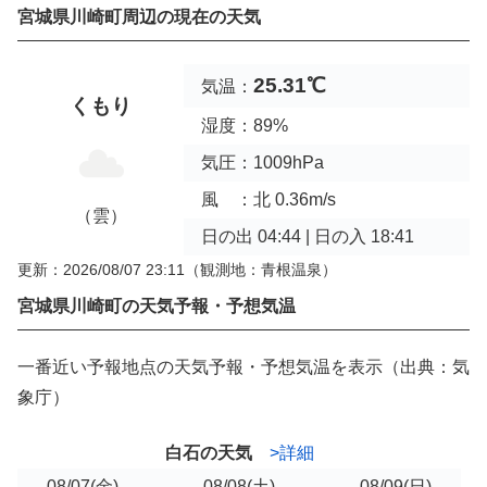
宮城県川崎町周辺の現在の天気
25.31℃
気温：
くもり
湿度：89%
気圧：1009hPa
風 ：北 0.36m/s
（雲）
日の出 04:44 | 日の入 18:41
更新：2026/08/07 23:11
（観測地：青根温泉）
宮城県川崎町の天気予報・予想気温
一番近い予報地点の天気予報・予想気温を表示（出典：気
象庁）
白石の天気
>詳細
08/07
(金)
08/08
(土)
08/09
(日)