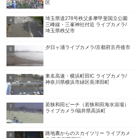
区
埼玉県道278号秩父多摩甲斐国立公園
三峰線・三峯神社付近 ライブカメラ/
埼玉県秩父市
夕日ヶ浦ライブカメラ/京都府京丹後市
東名高速・横浜町田IC ライブカメラ/
神奈川県横浜市緑区長津田町
若狭和田ビーチ（若狭和田海水浴場）
ライブカメラ/福井県高浜町
路地裏からのスカイツリー ライブカメ