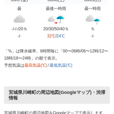
曇
曇後一時雨
曇一時雨
-/-/-/20％
20/30/50/40％
％
-
/
-
32℃
/
24℃
-
/
-
「%」は降水確率、6時間毎に「00〜06時/06〜12時/12〜
18時/18〜24時」の順で表示。
予想気温は
最高気温(℃)
/
最低気温(℃)
宮城県川崎町の周辺地図(Googleマップ)・渋滞
情報
宮城県川崎町の周辺地図をGoogleマップで表示します。