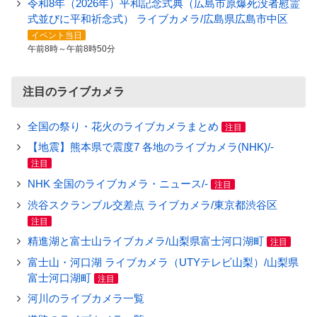
令和8年（2026年）平和記念式典（広島市原爆死没者慰霊
式並びに平和祈念式） ライブカメラ/広島県広島市中区
イベント当日
午前8時～午前8時50分
注目のライブカメラ
全国の祭り・花火のライブカメラまとめ
注目
【地震】熊本県で震度7 各地のライブカメラ(NHK)/-
注目
NHK 全国のライブカメラ・ニュース/-
注目
渋谷スクランブル交差点 ライブカメラ/東京都渋谷区
注目
精進湖と富士山ライブカメラ/山梨県富士河口湖町
注目
富士山・河口湖 ライブカメラ（UTYテレビ山梨）/山梨県
富士河口湖町
注目
河川のライブカメラ一覧