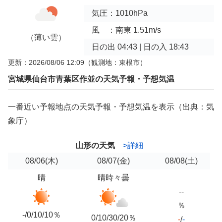
気圧：1010hPa
風 ：南東 1.51m/s
（薄い雲）
日の出 04:43 | 日の入 18:43
更新：2026/08/06 12:09
（観測地：東根市）
宮城県仙台市青葉区作並の天気予報・予想気温
一番近い予報地点の天気予報・予想気温を表示（出典：気
象庁）
山形の天気
>詳細
08/06
(木)
08/07
(金)
08/08
(土)
晴
晴時々曇
--
％
-/0/10/10％
0/10/30/20％
-
/
-