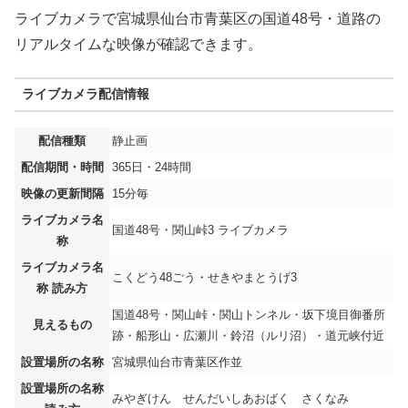
ライブカメラで宮城県仙台市青葉区の国道48号・道路の
リアルタイムな映像が確認できます。
ライブカメラ配信情報
配信種類
静止画
配信期間・時間
365日・24時間
映像の更新間隔
15分毎
ライブカメラ名
国道48号・関山峠3 ライブカメラ
称
ライブカメラ名
こくどう48ごう・せきやまとうげ3
称 読み方
国道48号・関山峠・関山トンネル・坂下境目御番所
見えるもの
跡・船形山・広瀬川・鈴沼（ルリ沼）・道元峡付近
設置場所の名称
宮城県仙台市青葉区作並
設置場所の名称
みやぎけん せんだいしあおばく さくなみ