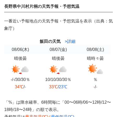
長野県中川村片桐の天気予報・予想気温
一番近い予報地点の天気予報・予想気温を表示（出典：気
象庁）
飯田の天気
>詳細
08/06
(木)
08/07
(金)
08/08
(土)
晴後曇
晴後曇
晴時々曇
-/-/30/30％
10/10/30/30％
％
34℃
/
-
33℃
/
23℃
-
/
-
「%」は降水確率、6時間毎に「00〜06時/06〜12時/12〜
18時/18〜24時」の順で表示。
予想気温は
最高気温(℃)
/
最低気温(℃)