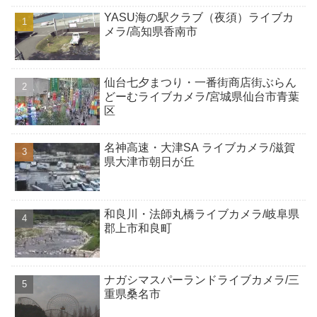
YASU海の駅クラブ（夜須）ライブカ
メラ/高知県香南市
仙台七夕まつり・一番街商店街ぶらん
どーむライブカメラ/宮城県仙台市青葉
区
名神高速・大津SA ライブカメラ/滋賀
県大津市朝日が丘
和良川・法師丸橋ライブカメラ/岐阜県
郡上市和良町
ナガシマスパーランドライブカメラ/三
重県桑名市