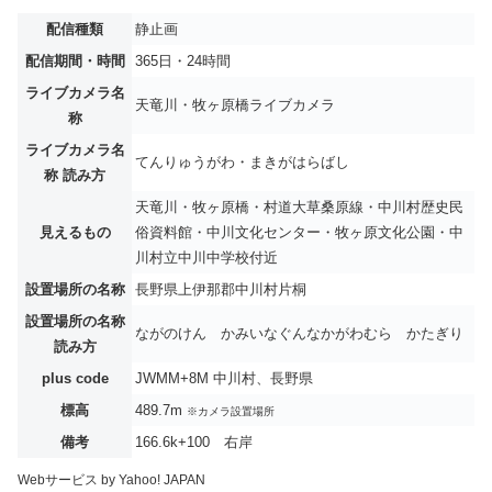
配信種類
静止画
配信期間・時間
365日・24時間
ライブカメラ名
天竜川・牧ヶ原橋ライブカメラ
称
ライブカメラ名
てんりゅうがわ・まきがはらばし
称 読み方
天竜川・牧ヶ原橋・村道大草桑原線・中川村歴史民
見えるもの
俗資料館・中川文化センター・牧ヶ原文化公園・中
川村立中川中学校付近
設置場所の名称
長野県上伊那郡中川村片桐
設置場所の名称
ながのけん かみいなぐんなかがわむら かたぎり
読み方
plus code
JWMM+8M 中川村、長野県
標高
489.7m
※カメラ設置場所
備考
166.6k+100 右岸
Webサービス by Yahoo! JAPAN